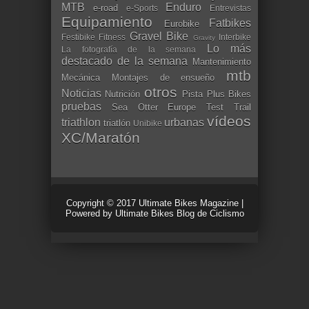
MTB
Enduro
e-road
e-Sports
Entrevistas
Equipamiento
Fatbikes
Eurobike
Gravel Bike
Festibike
Fitness
Interbike
Gravity
Lo más
La fotografía de la semana
destacado de la semana
Mantenimiento
mtb
Mecánica
Montajes de ensueño
otros
Noticias
Nutrición
Pista
Plus Bikes
pruebas
Sea Otter Europe
Test
Trail
vídeos
triathlon
urbanas
triatlón
Unibike
XC/Maratón
Copyright © 2017
Ultimate Bikes Magazine
|
Powered by
Ultimate Bikes Blog de Ciclismo