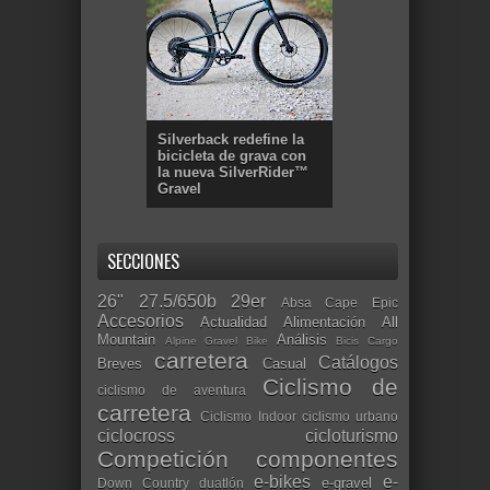
Silverback redefine la
bicicleta de grava con
la nueva SilverRider™
Gravel
SECCIONES
26"
27.5/650b
29er
Absa Cape Epic
Accesorios
Actualidad
Alimentación
All
Mountain
Análisis
Alpine Gravel Bike
Bicis Cargo
carretera
Catálogos
Breves
Casual
Ciclismo de
ciclismo de aventura
carretera
Ciclismo Indoor
ciclismo urbano
ciclocross
cicloturismo
Competición
componentes
e-bikes
e-
e-gravel
Down Country
duatlón