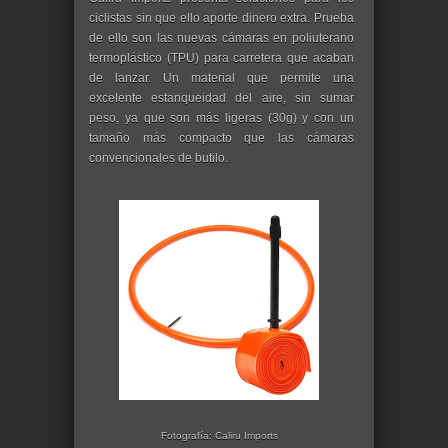
ciclistas sin que ello aporte dinero extra. Prueba
de ello son las nuevas cámaras en poliuterano
termoplástico (TPU) para carretera que acaban
de lanzar. Un material que permite una
excelente estanqueidad del aire, sin sumar
peso, ya que son más ligeras (30g) y con un
tamaño más compacto que las cámaras
convencionales de butilo.
Fotografía: Caliru Imports