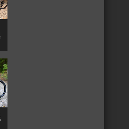
e
n
n
™