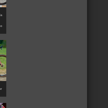
la
do
or