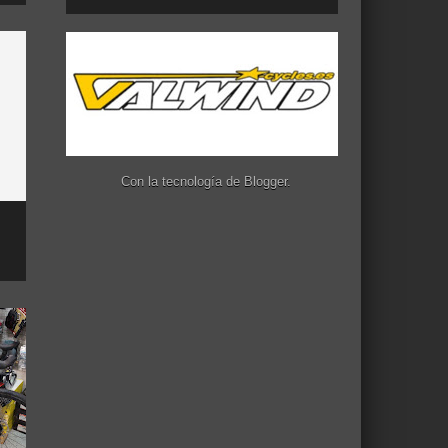
Con la tecnología de
Blogger
.