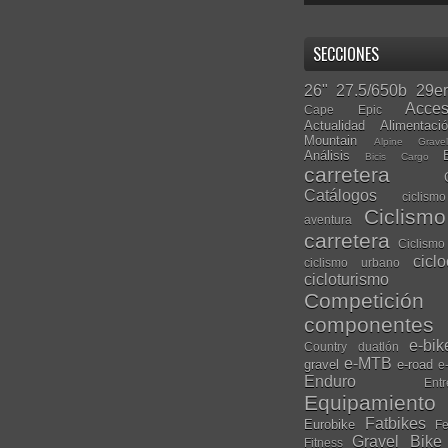
SECCIONES
26"
27.5/650b
29er
Acces
Cape Epic
Actualidad
Alimentaci
Mountain
Alpine Grave
Análisis
Bicis Cargo
carretera
Catálogos
ciclis
Ciclism
aventura
carretera
Ciclismo
cicl
ciclismo urbano
cicloturismo
Competición
componentes
e-bik
Country
duatlón
e-MTB
gravel
e-road
e
Enduro
Entr
Equipamiento
Fatbikes
Eurobike
Fe
Gravel Bike
Fitness