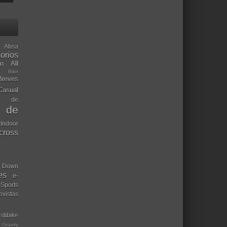
Absa
orios
ón
All
l Bike
Breves
Casual
mo de
o de
 Indoor
ocross
Down
es
e-
-Sports
evistas
stibike
Gravity