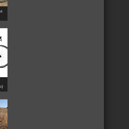
et
o)