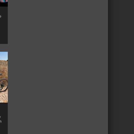
e
e
n