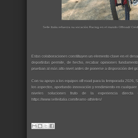
Selle Italia refuerza su vocación Racing en el mundo Offroad/ Créd
Estas colaboraciones constituyen un elemento clave en el desar
deportistas permite, de hecho, recabar opiniones fundamenta
prueban al más alto nivel antes de ponerse a disposición del gr
Con su apoyo a los equipos off-road para la temporada 2026, Sel
los aspectos, aportando innovación y rendimiento en cualquier te
niveles soluciones fruto de la experiencia directa
https://www.selleitalia.com/teams-athletes/