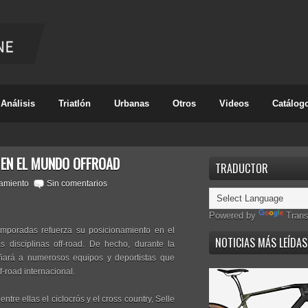
Análisis
Triatlón
Urbanas
Otros
Videos
Catálog
G EN EL MUNDO OFFROAD
TRADUCTOR
amiento
Sin comentarios
Powered by
Trans
temporadas refuerza su posicionamiento en el
NOTICIAS MÁS LEÍDAS
disciplinas off-road. De hecho, durante la
ñará a numerosos equipos y deportistas que
-road internacional.
tre ellas el ciclocrós y el cross country, Selle