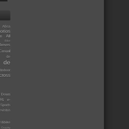
Absa
orios
ón
All
l Bike
Breves
Casual
mo de
o de
 Indoor
ocross
Down
es
e-
-Sports
evistas
stibike
Gravity