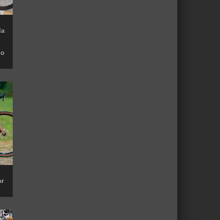
la
do
or