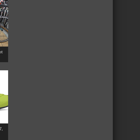
et
7,