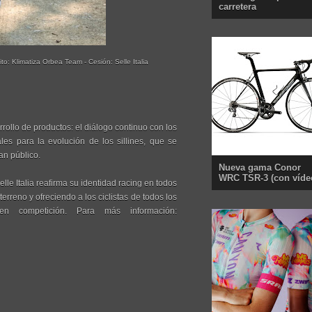
carretera
ito:
Klimatiza Orbea Team
- Cesión: Selle Italia
rollo de productos: el diálogo continuo con los
les para la evolución de los sillines, que se
an público.
Nueva gama Conor
WRC TSR-3 (con víde
le Italia reafirma su identidad racing en todos
rreno y ofreciendo a los ciclistas de todos los
 en competición. Para más información: