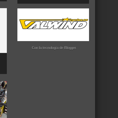
Con la tecnología de
Blogger
.