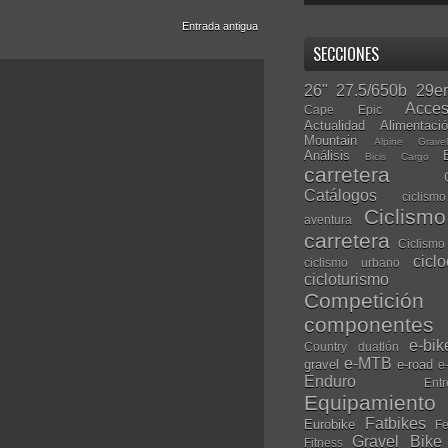
Entrada antigua
SECCIONES
26"
27.5/650b
29er
Acces
Cape Epic
Actualidad
Alimentaci
Mountain
Alpine Grave
Análisis
Bicis Cargo
carretera
Catálogos
ciclis
Ciclism
aventura
carretera
Ciclismo
cicl
ciclismo urbano
cicloturismo
Competición
componentes
e-bik
Country
duatlón
e-MTB
gravel
e-road
e
Enduro
Entr
Equipamiento
Fatbikes
Eurobike
Fe
Gravel Bike
Fitness