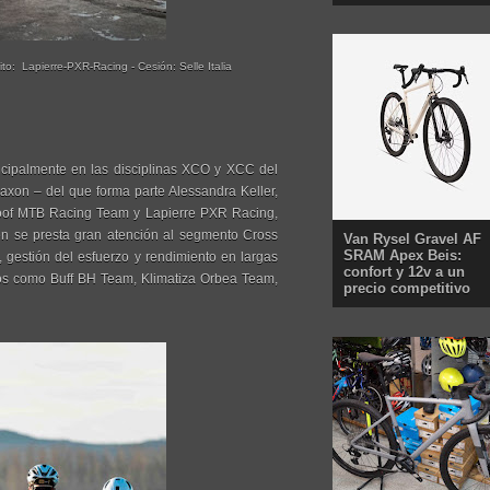
to: Lapierre-PXR-Racing - Cesión: Selle Italia
ncipalmente en las disciplinas XCO y XCC del
axon – del que forma parte Alessandra Keller,
of MTB Racing Team y Lapierre PXR Racing,
n se presta gran atención al segmento Cross
Van Rysel Gravel AF
SRAM Apex Beis:
 gestión del esfuerzo y rendimiento en largas
confort y 12v a un
ipos como Buff BH Team, Klimatiza Orbea Team,
precio competitivo