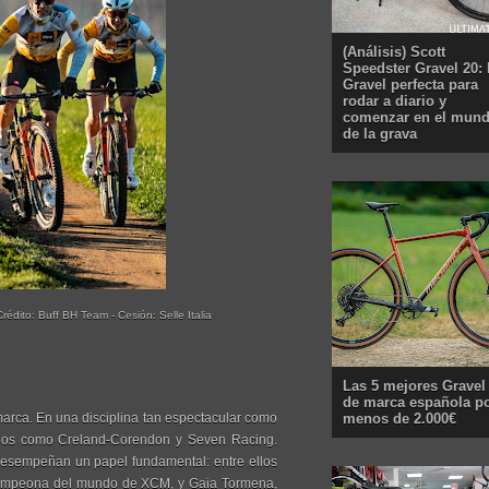
(Análisis) Scott
Speedster Gravel 20: 
Gravel perfecta para
rodar a diario y
comenzar en el mun
de la grava
Crédito:
Buff BH Team
- Cesión: Selle Italia
Las 5 mejores Gravel
de marca española p
menos de 2.000€
a marca. En una disciplina tan espectacular como
izados como Creland-Corendon y Seven Racing.
 desempeñan un papel fundamental: entre ellos
 campeona del mundo de XCM, y Gaia Tormena,