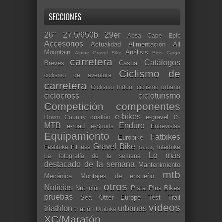
SECCIONES
26"
27.5/650b
29er
Absa Cape Epic
Accesorios
Actualidad
Alimentación
All
Mountain
Análisis
Alpine Gravel Bike
Bicis Cargo
carretera
Catálogos
Breves
Casual
Ciclismo de
ciclismo de aventura
carretera
Ciclismo Indoor
ciclismo urbano
ciclocross
cicloturismo
Competición
componentes
e-bikes
e-
e-gravel
Down Country
duatlón
MTB
Enduro
e-road
e-Sports
Entrevistas
Equipamiento
Fatbikes
Eurobike
Gravel Bike
Festibike
Fitness
Interbike
Gravity
Lo más
La fotografía de la semana
destacado de la semana
Mantenimiento
mtb
Mecánica
Montajes de ensueño
otros
Noticias
Nutrición
Pista
Plus Bikes
pruebas
Sea Otter Europe
Test
Trail
vídeos
triathlon
urbanas
triatlón
Unibike
XC/Maratón