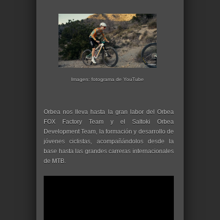
Imagen: fotograma de YouTube
Orbea nos lleva hasta la gran labor del Orbea
FOX Factory Team y el Saltoki Orbea
Development Team, la formación y desarrollo de
jóvenes ciclistas, acompañándolos desde la
base hasta las grandes carreras internacionales
de MTB.