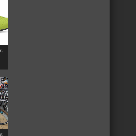
7,
et