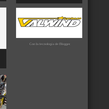
Con la tecnología de
Blogger
.