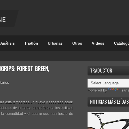
Análisis
Triatlón
Urbanas
Otros
Videos
Catálog
IGRIPS: FOREST GREEN,
TRADUCTOR
tarios
Powered by
Trans
NOTICIAS MÁS LEÍDAS
para esta temporada un nuevo y esperado color:
ductos de la marca para ofrecer a los ciclistas
er la comodidad y el agarre que han hecho de