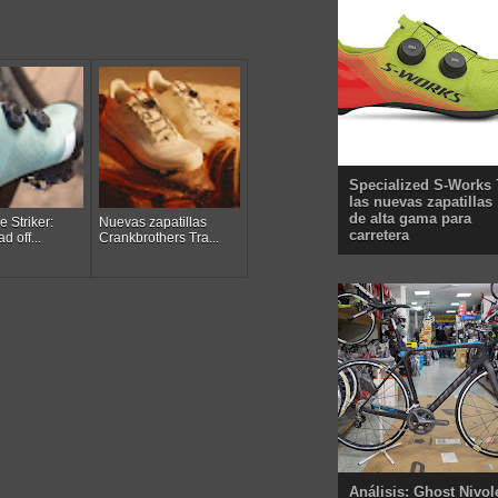
Specialized S-Works 
las nuevas zapatillas
de alta gama para
 Striker:
Nuevas zapatillas
carretera
d off...
Crankbrothers Tra...
Análisis: Ghost Nivol