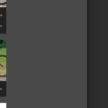
la
do
or