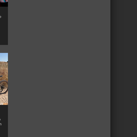
e
e
n