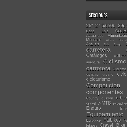
SECCIONES
26"
27.5/650b
29er
Acces
Cape Epic
Actualidad
Alimentaci
Mountain
Alpine Grave
Análisis
Bicis Cargo
carretera
Catálogos
ciclis
Ciclism
aventura
carretera
Ciclismo
cicl
ciclismo urbano
cicloturismo
Competición
componentes
e-bik
Country
duatlón
e-MTB
gravel
e-road
e
Enduro
Entr
Equipamiento
Fatbikes
Eurobike
Fe
Gravel Bike
Fitness