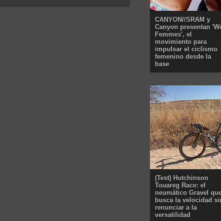
CANYON//SRAM y
Canyon presentan 'W
Femmes', el
movimiento para
impulsar el ciclismo
femenino desde la
base
(Test) Hutchinson
Touareg Race: el
neumático Gravel qu
busca la velocidad si
renunciar a la
versatilidad