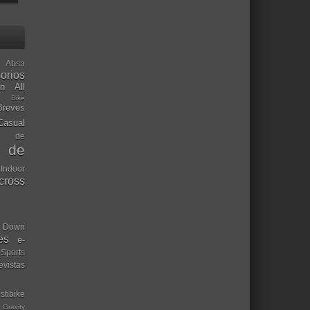
Absa
orios
ón
All
l Bike
Breves
Casual
mo de
o de
 Indoor
ocross
Down
es
e-
-Sports
evistas
stibike
Gravity