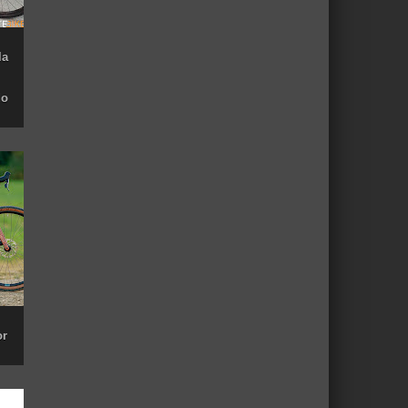
la
do
or