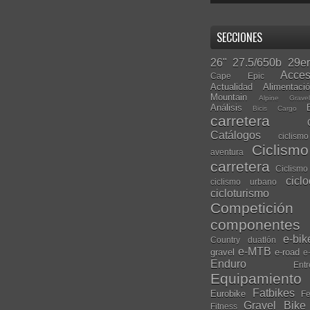
SECCIONES
26"
27.5/650b
29er
Acces
Cape Epic
Actualidad
Alimentaci
Mountain
Alpine Grave
Análisis
Bicis Cargo
carretera
Catálogos
ciclis
Ciclism
aventura
carretera
Ciclismo
cicl
ciclismo urbano
cicloturismo
Competición
componentes
e-bik
Country
duatlón
e-MTB
gravel
e-road
e
Enduro
Entr
Equipamiento
Fatbikes
Eurobike
Fe
Gravel Bike
Fitness