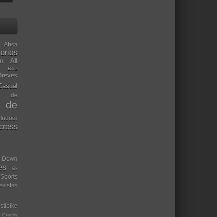
Absa
orios
ón
All
l Bike
Breves
Casual
mo de
o de
 Indoor
ocross
Down
es
e-
-Sports
evistas
stibike
Gravity