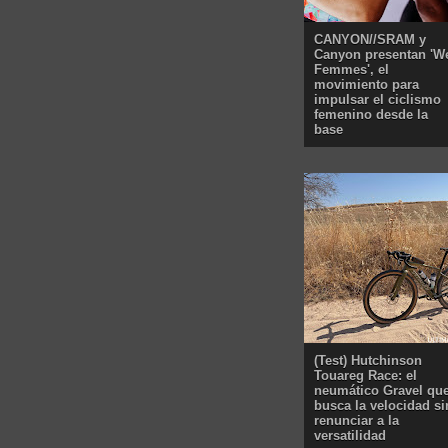
CANYON//SRAM y
Canyon presentan 'W
Femmes', el
movimiento para
impulsar el ciclismo
femenino desde la
base
(Test) Hutchinson
Touareg Race: el
neumático Gravel qu
busca la velocidad si
renunciar a la
versatilidad