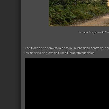
Imagen: fotograma de Yo
The Traka se ha convertido en todo un fenómeno dentro del pa
los modelos de grava de Orbea fueron protagonistas.