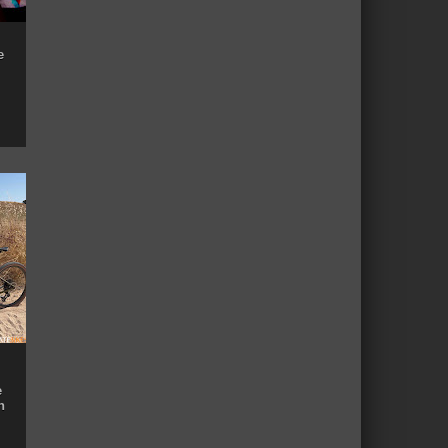
e
e
n