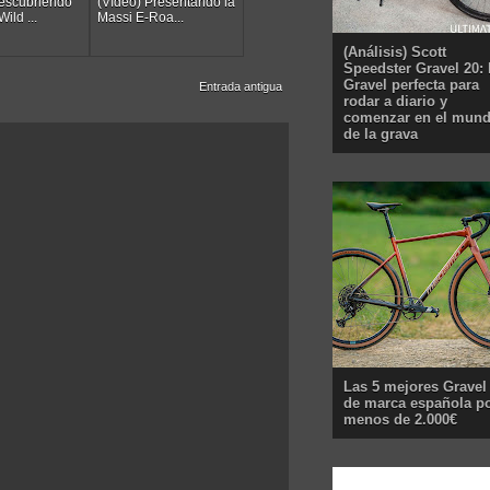
descubriendo
(Vídeo) Presentando la
ild ...
Massi E-Roa...
(Análisis) Scott
Speedster Gravel 20: 
Gravel perfecta para
Entrada antigua
rodar a diario y
comenzar en el mun
de la grava
Las 5 mejores Gravel
de marca española p
menos de 2.000€