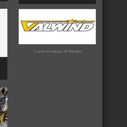
Con la tecnología de
Blogger
.