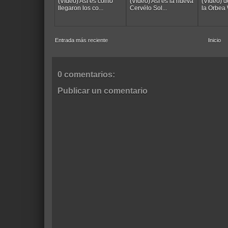
(Vídeo) Así es cómo
(Vídeo) Así es la nueva
(Vídeo) 
llegaron los co...
Cervélo Sol...
la Orbea W
Entrada más reciente
Inicio
0 comentarios:
Publicar un comentario