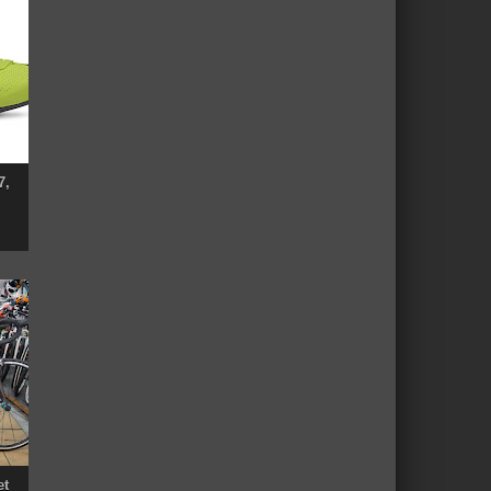
7,
et