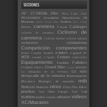
SECCIONES
26"
27.5/650b
29er
Absa Cape Epic
Accesorios
Actualidad
Alimentación
All
Mountain
Análisis
Alpine Gravel Bike
Bicis Cargo
carretera
Catálogos
Breves
Casual
Ciclismo de
ciclismo de aventura
carretera
Ciclismo Indoor
ciclismo urbano
ciclocross
cicloturismo
Competición
componentes
e-bikes
e-
e-gravel
Down Country
duatlón
MTB
Enduro
e-road
e-Sports
Entrevistas
Equipamiento
Fatbikes
Eurobike
Gravel Bike
Festibike
Fitness
Interbike
Gravity
Lo más
La fotografía de la semana
destacado de la semana
Mantenimiento
mtb
Mecánica
Montajes de ensueño
otros
Noticias
Nutrición
Pista
Plus Bikes
pruebas
Sea Otter Europe
Test
Trail
vídeos
triathlon
urbanas
triatlón
Unibike
XC/Maratón