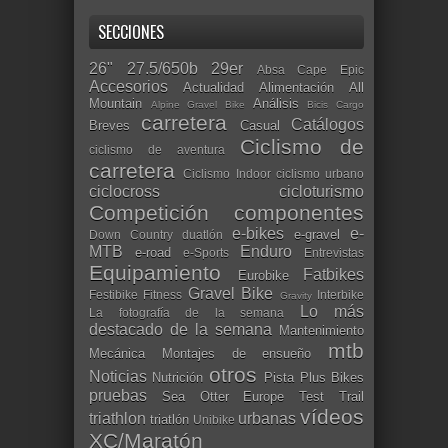
SECCIONES
26"
27.5/650b
29er
Absa Cape Epic
Accesorios
Actualidad
Alimentación
All
Mountain
Análisis
Alpine Gravel Bike
Bicis Cargo
carretera
Catálogos
Breves
Casual
Ciclismo de
ciclismo de aventura
carretera
Ciclismo Indoor
ciclismo urbano
ciclocross
cicloturismo
Competición
componentes
e-bikes
e-
e-gravel
Down Country
duatlón
MTB
Enduro
e-road
e-Sports
Entrevistas
Equipamiento
Fatbikes
Eurobike
Gravel Bike
Festibike
Fitness
Interbike
Gravity
Lo más
La fotografía de la semana
destacado de la semana
Mantenimiento
mtb
Mecánica
Montajes de ensueño
otros
Noticias
Nutrición
Pista
Plus Bikes
pruebas
Sea Otter Europe
Test
Trail
vídeos
triathlon
urbanas
triatlón
Unibike
XC/Maratón