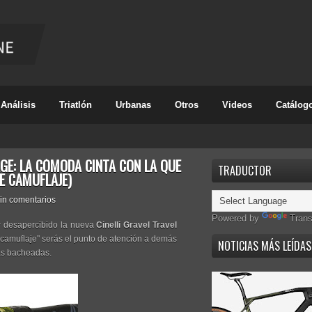
Análisis
Triatlón
Urbanas
Otros
Videos
Catálog
AGE: LA CÓMODA CINTA CON LA QUE
TRADUCTOR
E CAMUFLAJE)
in comentarios
Powered by
Trans
ar desapercibido la nueva
Cinelli Gravel Travel
 "camuflaje" serás el punto de atención a demás
NOTICIAS MÁS LEÍDAS
ás bacheadas.