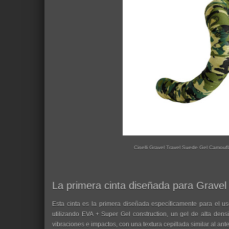
Cinelli Gravel Travel Suede Gel Camoufla
La primera cinta diseñada para Gravel
Esta cinta es la primera diseñada específicamente para el uso
utilizando EVA + Super Gel construction, un gel de alta den
vibraciones e impactos, con una textura cepillada similar al ant