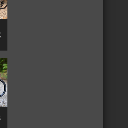
e
n
n
™