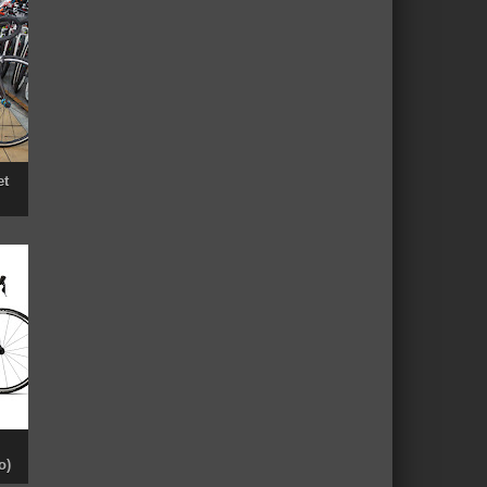
et
o)