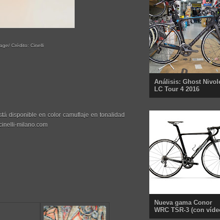
ge/ Crédito: Cinelli
Análisis: Ghost Nivol
LC Tour 4 2016
á disponible en color camuflaje en tonalidad
cinelli-milano.com
Nueva gama Conor
WRC TSR-3 (con víde