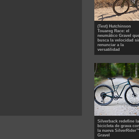
(Test) Hutchinson
Touareg Race: el
neumático Gravel qu
busca la velocidad si
renunciar a la
versatilidad
Silverback redefine la
bicicleta de grava co
la nueva SilverRider
Gravel