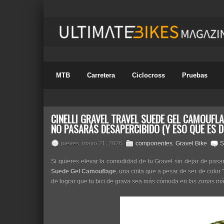
MTB
Carretera
Ciclocross
Pruebas
CINELLI GRAVEL TRAVEL SUEDE GEL CAMOUFL
NO PASARÁS DESAPERCIBIDO (Y ESO QUE ES D
jueves, mayo 21, 2026
componentes
,
Gravel Bike
S
Si quieres elevar la comodidad de tu Gravel sin dejar de pas
Suede Gel Camouflage
, una cinta que a pesar de ser de color
de lograr que tu bici de grava sea más cómoda en las zonas m