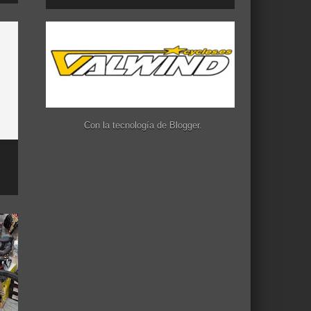
Con la tecnología de
Blogger
.