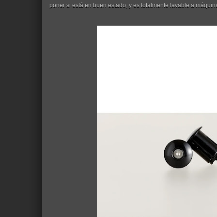
poner si está en buen estado, y es totalmente lavable a máquin