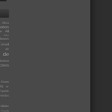
Absa
orios
ón
All
l Bike
Breves
Casual
mo de
o de
 Indoor
ocross
Down
es
e-
-Sports
evistas
stibike
Gravity