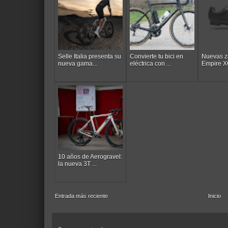
Selle Italia presenta su
Convierte tu bici en
Nuevas za
nueva gama...
eléctrica con ...
Empire XC
10 años de Aerogravel:
la nueva 3T ...
Entrada más reciente
Inicio