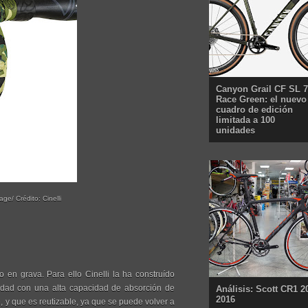
Canyon Grail CF SL 7
Race Green: el nuevo
cuadro de edición
limitada a 100
unidades
ge/ Crédito: Cinelli
 en grava. Para ello Cinelli la ha construído
sidad con una alta capacidad de absorción de
Análisis: Scott CR1 2
2016
e, y que es reutizable, ya que se puede volver a