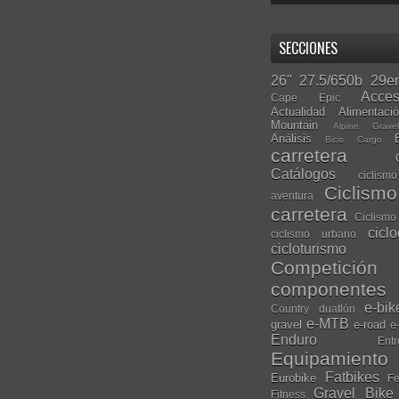
SECCIONES
26"
27.5/650b
29er
Acces
Cape Epic
Actualidad
Alimentaci
Mountain
Alpine Grave
Análisis
Bicis Cargo
carretera
Catálogos
ciclis
Ciclism
aventura
carretera
Ciclismo
cicl
ciclismo urbano
cicloturismo
Competición
componentes
e-bik
Country
duatlón
e-MTB
gravel
e-road
e
Enduro
Entr
Equipamiento
Fatbikes
Eurobike
Fe
Gravel Bike
Fitness