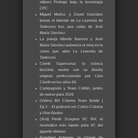
sillines Prologo bajo la tecnología
CPC
Miguel Muñoz y David González
toman el liderato de La Leyenda de
Tartessos tras una caída de José
María Sánchez
La pareja Alberto Barroso y José
María Sánchez pulveriza el reloj en la
crono que abre La Leyenda de
Tartessos
Cinelli Supercorsa: la icónica
bicicleta vuelve con su diseño
original perfeccionado por Cino
Cinelli en los años 60
Campagnolo y Team Cofidis, juntos
de nuevo para 2026
(Vídeo) BH Coloma Team Inside |
Ep.2 – El podcast con Carlos Coloma
y Ulan Bastos
(Test) Pirelli Scorpion XC RH: el
neumático más rápido para XC del
gigante italiano
Frondiest Ardenne: la Gravel de