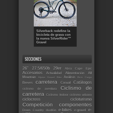
Silverback redefine la
bicicleta de grava con
la nueva SilverRider™
Gravel
SECCIONES
26"
27.5/650b
29er
Absa Cape Epic
Accesorios
Actualidad
Alimentación
All
Mountain
Análisis
Alpine Gravel Bike
Bicis Cargo
carretera
Catálogos
Breves
Casual
Ciclismo de
ciclismo de aventura
carretera
Ciclismo Indoor
ciclismo urbano
ciclocross
cicloturismo
Competición
componentes
e-bikes
e-
e-gravel
Down Country
duatlón