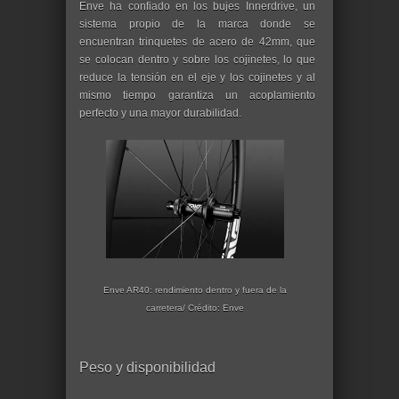
Enve ha confiado en los bujes Innerdrive, un
sistema propio de la marca donde se
encuentran trinquetes de acero de 42mm, que
se colocan dentro y sobre los cojinetes, lo que
reduce la tensión en el eje y los cojinetes y al
mismo tiempo garantiza un acoplamiento
perfecto y una mayor durabilidad.
Enve AR40: rendimiento dentro y fuera de la
carretera/ Crédito: Enve
Peso y disponibilidad