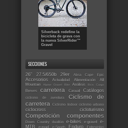
Silverback redefine la
bicicleta de grava con
la nueva SilverRider™
Gravel
SECCIONES
26"
27.5/650b
29er
Absa Cape Epic
Accesorios
Actualidad
Alimentación
All
Mountain
Análisis
Alpine Gravel Bike
Bicis Cargo
carretera
Catálogos
Breves
Casual
Ciclismo de
ciclismo de aventura
carretera
Ciclismo Indoor
ciclismo urbano
ciclocross
cicloturismo
Competición
componentes
e-bikes
e-
e-gravel
Down Country
duatlón
MTB
Enduro
e-road
e-Sports
Entrevistas