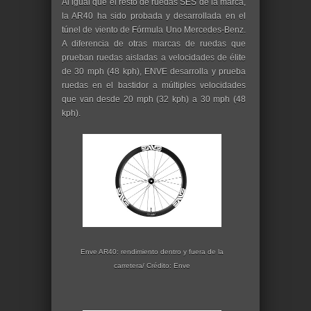
Al igual que el resto de ruedas SES de la marca,
la AR40 ha sido probada y desarrollada en el
túnel de viento de Fórmula Uno Mercedes-Benz.
A diferencia de otras marcas de ruedas que
prueban ruedas aisladas a velocidades de élite
de 30 mph (48 kph), ENVE desarrolla y prueba
ruedas en el bastidor a múltiples velocidades
que van desde 20 mph (32 kph) a 30 mph (48
kph).
Enve AR40: rendimiento dentro y fuera de la
carretera/ Crédito: Enve