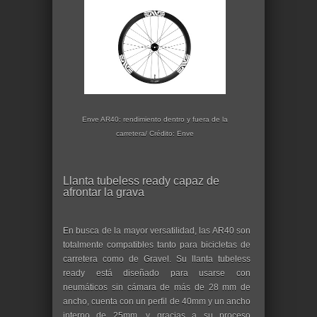
Enve AR40: rendimiento dentro y fuera de la
carretera/ Crédito: Enve
Llanta tubeless ready capaz de
afrontar la grava
En busca de la mayor versatilidad, las AR40 son
totalmente compatibles tanto para bicicletas de
carretera como de Gravel. Su llanta tubeless
ready está diseñado para usarse con
neumáticos sin cámara de más de 28 mm de
ancho, cuenta con un perfil de 40mm y un ancho
interno de 25mm, y gracias a su proceso