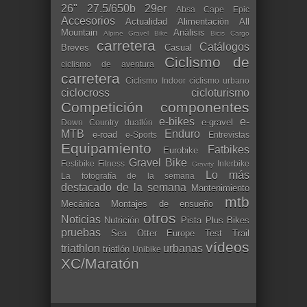
26"
27.5/650b
29er
Absa Cape Epic
Accesorios
Actualidad
Alimentación
All
Mountain
Análisis
Alpine Gravel Bike
Bicis Cargo
carretera
Catálogos
Breves
Casual
Ciclismo de
ciclismo de aventura
carretera
Ciclismo Indoor
ciclismo urbano
ciclocross
cicloturismo
Competición
componentes
e-bikes
e-
e-gravel
Down Country
duatlón
MTB
Enduro
e-road
e-Sports
Entrevistas
Equipamiento
Fatbikes
Eurobike
Gravel Bike
Festibike
Fitness
Interbike
Gravity
Lo más
La fotografía de la semana
destacado de la semana
Mantenimiento
mtb
Mecánica
Montajes de ensueño
otros
Noticias
Nutrición
Pista
Plus Bikes
pruebas
Sea Otter Europe
Test
Trail
vídeos
triathlon
urbanas
triatlón
Unibike
XC/Maratón