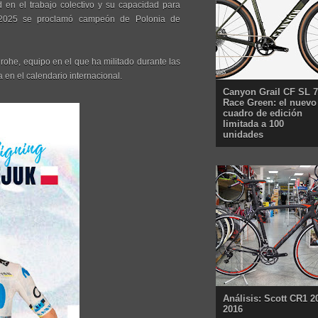
d en el trabajo colectivo y su capacidad para
En 2025 se proclamó campeón de Polonia de
grohe, equipo en el que ha militado durante las
en el calendario internacional.
Canyon Grail CF SL 7
Race Green: el nuevo
cuadro de edición
limitada a 100
unidades
Análisis: Scott CR1 2
2016