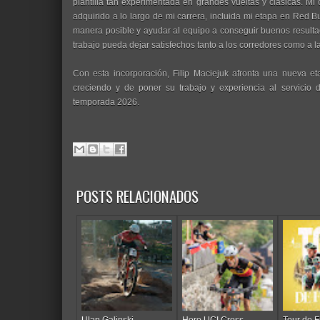
plantilla tan experimentada en grandes vueltas y clásicas. Mi 
adquirido a lo largo de mi carrera, incluida mi etapa en Red 
manera posible y ayudar al equipo a conseguir buenos result
trabajo pueda dejar satisfechos tanto a los corredores como a la
Con esta incorporación, Filip Maciejuk afronta una nueva e
creciendo y de poner su trabajo y experiencia al servicio d
temporada 2026.
POSTS RELACIONADOS
Ulan Galinski,
Hero UCI Cross-
Tour de F