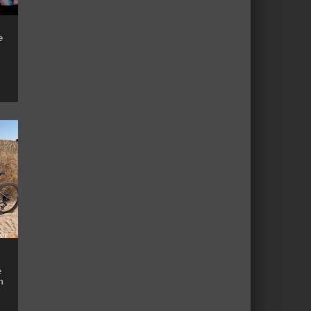
e
e
n