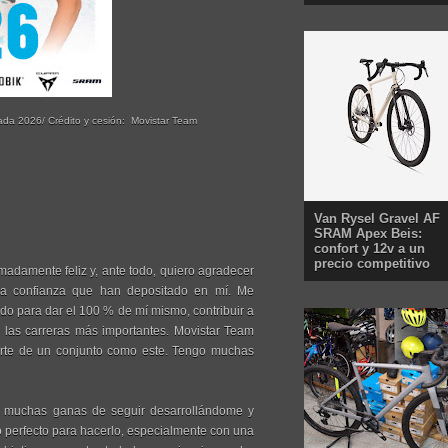
rada 2026/ Crédito y cesión: Movistar Team
Van Rysel Gravel AF
SRAM Apex Beis:
confort y 12v a un
precio competitivo
madamente feliz y, ante todo, quiero agradecer
o la confianza que han depositado en mí. Me
o para dar el 100 % de mí mismo, contribuir a
n las carreras más importantes. Movistar Team
 parte de un conjunto como este. Tengo muchas
o muchas ganas de seguir desarrollándome y
 perfecto para hacerlo, especialmente con una