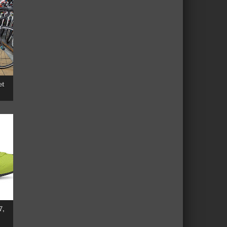
et
7,