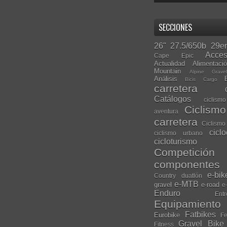
SECCIONES
26"
27.5/650b
29er
Acces
Cape Epic
Actualidad
Alimentaci
Mountain
Alpine Grave
Análisis
Bicis Cargo
carretera
Catálogos
ciclis
Ciclism
aventura
carretera
Ciclismo
cicl
ciclismo urbano
cicloturismo
Competición
componentes
e-bik
Country
duatlón
e-MTB
gravel
e-road
e
Enduro
Entr
Equipamiento
Fatbikes
Eurobike
Fe
Gravel Bike
Fitness