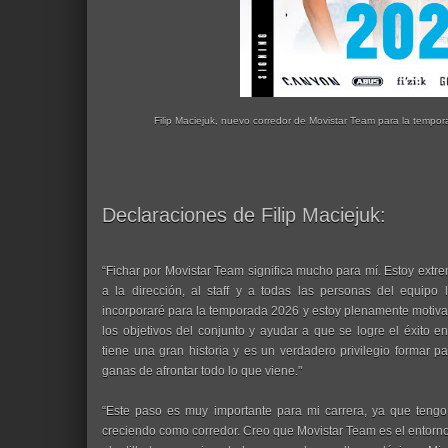
Filip Maciejuk, nuevo corredor de Movistar Team para la tempo
Declaraciones de Filip Maciejuk:
“Fichar por Movistar Team significa mucho para mí. Estoy extre
a la dirección, al staff y a todas las personas del equip
incorporaré para la temporada 2026 y estoy plenamente motivad
los objetivos del conjunto y ayudar a que se logre el éxito e
tiene una gran historia y es un verdadero privilegio formar
ganas de afrontar todo lo que viene."
“Este paso es muy importante para mi carrera, ya que teng
creciendo como corredor. Creo que Movistar Team es el entorno