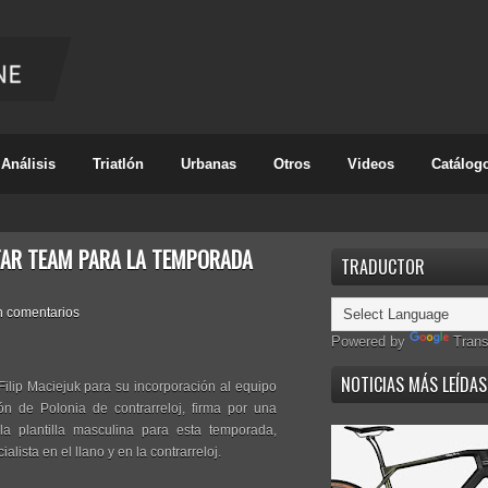
Análisis
Triatlón
Urbanas
Otros
Videos
Catálog
STAR TEAM PARA LA TEMPORADA
TRADUCTOR
n comentarios
Powered by
Trans
NOTICIAS MÁS LEÍDAS
Filip Maciejuk para su incorporación al equipo
 de Polonia de contrarreloj, firma por una
a plantilla masculina para esta temporada,
lista en el llano y en la contrarreloj.