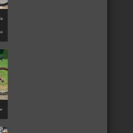
la
do
or