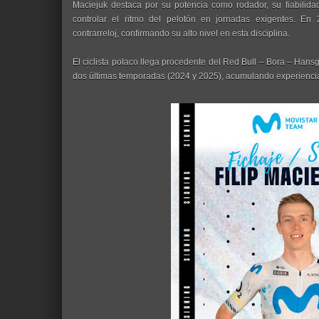
Maciejuk destaca por su potencia como rodador, su fiabilida
controlar el ritmo del pelotón en jornadas exigentes. 
contrarreloj, confirmando su alto nivel en esta disciplina.
El ciclista polaco llega procedente del Red Bull – Bora – Hans
dos últimas temporadas (2024 y 2025), acumulando experiencia 