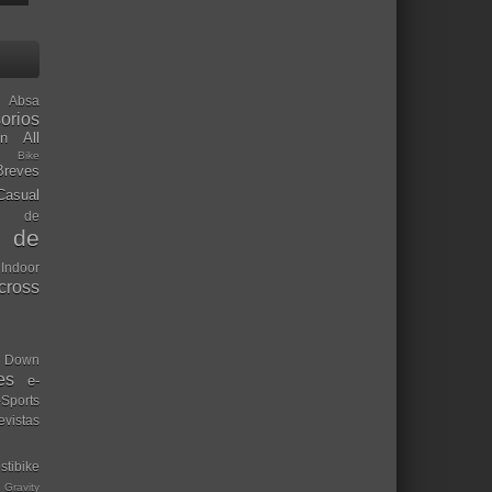
Absa
orios
ón
All
l Bike
Breves
Casual
mo de
o de
 Indoor
ocross
Down
es
e-
-Sports
evistas
stibike
Gravity