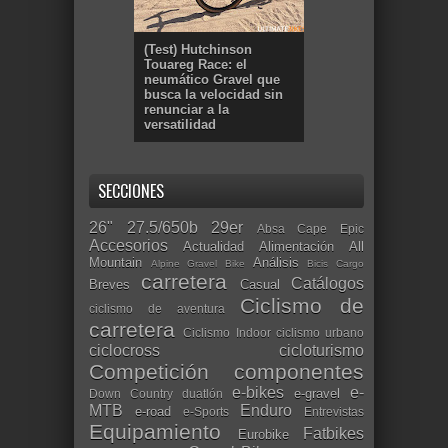
(Test) Hutchinson
Touareg Race: el
neumático Gravel que
busca la velocidad sin
renunciar a la
versatilidad
SECCIONES
26"
27.5/650b
29er
Absa Cape Epic
Accesorios
Actualidad
Alimentación
All
Mountain
Análisis
Alpine Gravel Bike
Bicis Cargo
carretera
Catálogos
Breves
Casual
Ciclismo de
ciclismo de aventura
carretera
Ciclismo Indoor
ciclismo urbano
ciclocross
cicloturismo
Competición
componentes
e-bikes
e-
e-gravel
Down Country
duatlón
MTB
Enduro
e-road
e-Sports
Entrevistas
Equipamiento
Fatbikes
Eurobike