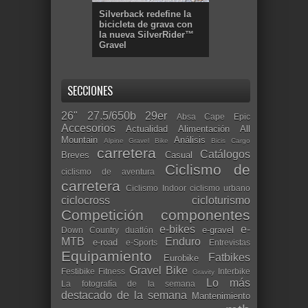
Silverback redefine la
bicicleta de grava con
la nueva SilverRider™
Gravel
SECCIONES
26"
27.5/650b
29er
Absa Cape Epic
Accesorios
Actualidad
Alimentación
All
Mountain
Análisis
Alpine Gravel Bike
Bicis Cargo
carretera
Catálogos
Breves
Casual
Ciclismo de
ciclismo de aventura
carretera
Ciclismo Indoor
ciclismo urbano
ciclocross
cicloturismo
Competición
componentes
e-bikes
e-
e-gravel
Down Country
duatlón
MTB
Enduro
e-road
e-Sports
Entrevistas
Equipamiento
Fatbikes
Eurobike
Gravel Bike
Festibike
Fitness
Interbike
Gravity
Lo más
La fotografía de la semana
destacado de la semana
Mantenimiento