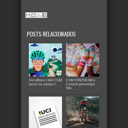
POSTS RELACIONADOS
Decathlon CMA CGM
CANYON//SRAM y
lanza su equipo f...
Canyon presentan
'We...