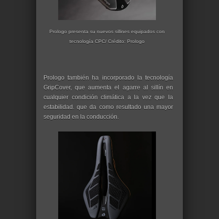
Prologo presenta su nuevos sillines equipados con
tecnología CPC/ Crédito: Prologo
Prologo también ha incorporado la tecnología
GripCover, que aumenta el agarre al sillín en
cualquier condición climática a la vez que la
estabilidad. que da como resultado una mayor
seguridad en la conducción.