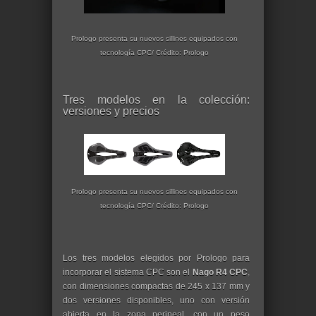
Prologo presenta su nuevos sillines equipados con
tecnología CPC/ Crédito: Prologo
Tres modelos en la colección:
versiones y precios
Prologo presenta su nuevos sillines equipados con
tecnología CPC/ Crédito: Prologo
Los tres modelos elegidos por Prologo para
incorporar el sistema CPC son el
Nago R4 CPC
,
con dimensiones compactas de 245 x 137 mm y
dos versiones disponibles, uno con versión
abierta en la zona perineal, con un peso