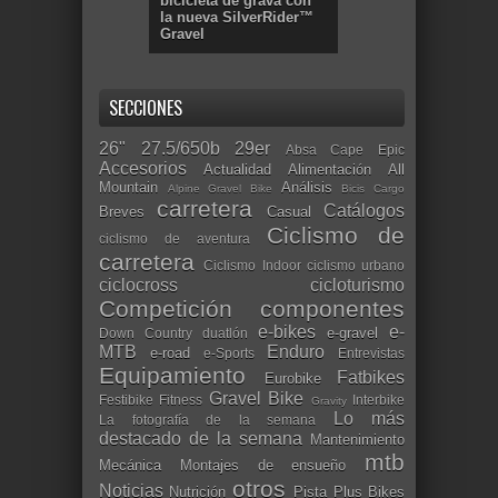
bicicleta de grava con
la nueva SilverRider™
Gravel
SECCIONES
26"
27.5/650b
29er
Absa Cape Epic
Accesorios
Actualidad
Alimentación
All
Mountain
Análisis
Alpine Gravel Bike
Bicis Cargo
carretera
Catálogos
Breves
Casual
Ciclismo de
ciclismo de aventura
carretera
Ciclismo Indoor
ciclismo urbano
ciclocross
cicloturismo
Competición
componentes
e-bikes
e-
e-gravel
Down Country
duatlón
MTB
Enduro
e-road
e-Sports
Entrevistas
Equipamiento
Fatbikes
Eurobike
Gravel Bike
Festibike
Fitness
Interbike
Gravity
Lo más
La fotografía de la semana
destacado de la semana
Mantenimiento
mtb
Mecánica
Montajes de ensueño
otros
Noticias
Nutrición
Pista
Plus Bikes