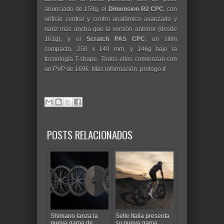
anunciado de 159g, el
Dimension R2 CPC
, con
orificio central y centro anatómico avanzado y
nariz más ancha que la versión anterior (desde
161g), y el
Scratch PAS CPC
, un sillín
compacto, 250 x 140 mm, y 146g bajo la
tecnología T-shape. Todos ellos comienzan con
un PVP de 169€. Más información: prologo.it
POSTS RELACIONADOS
Shimano lanza la
Selle Italia presenta
nueva gama de
su nueva gama...