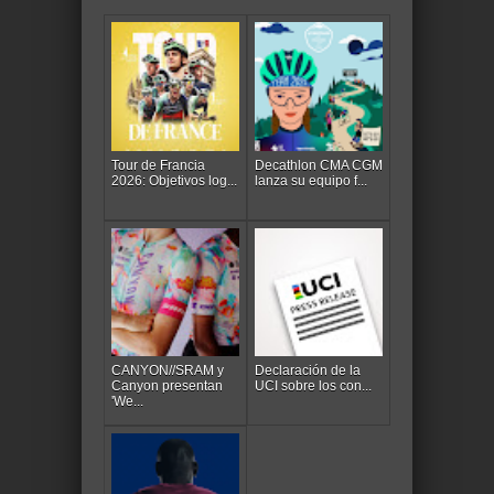
Tour de Francia
Decathlon CMA CGM
2026: Objetivos log...
lanza su equipo f...
CANYON//SRAM y
Declaración de la
Canyon presentan
UCI sobre los con...
'We...