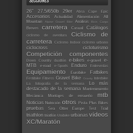
SECCIONES
26"
27.5/650b
29er
Absa Cape Epic
Accesorios
Actualidad
Alimentación
All
Mountain
Análisis
Alpine Gravel Bike
Bicis Cargo
carretera
Catálogos
Breves
Casual
Ciclismo de
ciclismo de aventura
carretera
Ciclismo Indoor
ciclismo urbano
ciclocross
cicloturismo
Competición
componentes
e-bikes
e-
e-gravel
Down Country
duatlón
MTB
Enduro
e-road
e-Sports
Entrevistas
Equipamiento
Fatbikes
Eurobike
Gravel Bike
Festibike
Fitness
Interbike
Gravity
Lo más
La fotografía de la semana
destacado de la semana
Mantenimiento
mtb
Mecánica
Montajes de ensueño
otros
Noticias
Nutrición
Pista
Plus Bikes
pruebas
Sea Otter Europe
Test
Trail
vídeos
triathlon
urbanas
triatlón
Unibike
XC/Maratón