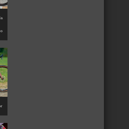
la
do
or