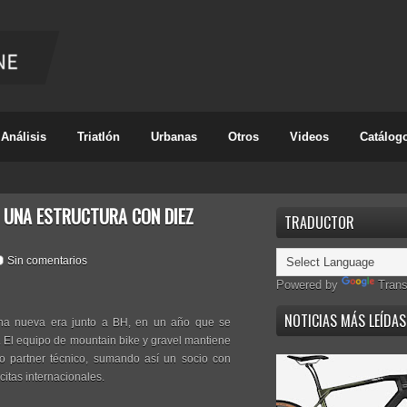
Análisis
Triatlón
Urbanas
Otros
Videos
Catálog
E UNA ESTRUCTURA CON DIEZ
TRADUCTOR
Sin comentarios
Powered by
Trans
NOTICIAS MÁS LEÍDAS
na nueva era junto a BH, en un año que se
. El equipo de mountain bike y gravel mantiene
mo partner técnico, sumando así un socio con
citas internacionales.