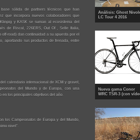
ase sólida de partners técnicos que han
Análisis: Ghost Nivol
vez que incorpora nuevos colaboradores que
LC Tour 4 2016
, Klinpig y KASK se suman al ecosistema del
és de Riscal, 226ERS, Out Of , Selle Italia,
o off-road) dan continuidad a su apuesta por el
po, aportando sus productos de frenada, entre
del calendario internacional de XCM y gravel,
ampeonatos del Mundo y de Europa, con una
Nueva gama Conor
WRC TSR-3 (con víde
 en los principales objetivos del año.
o con los Campeonatos de Europa y del Mundo,
imo nivel”.