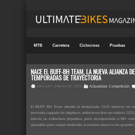
MTB
Carretera
Ciclocross
Pruebas
NACE EL BUFF-BH TEAM, LA NUEVA ALIANZA D
TEMPORADAS DE TRAYECTORIA
miércoles, febrero 04, 2026
Actualidad
,
Competición
El BUFF BH Team afronta la temporada 2026 inmerso en u
presenta cargado de objetivos ambiciosos tras un exitoso 2025
intacta su estructura deportiva, pero incorporando a BH co
garantías para seguir rindiendo al máximo nivel en las grandes 