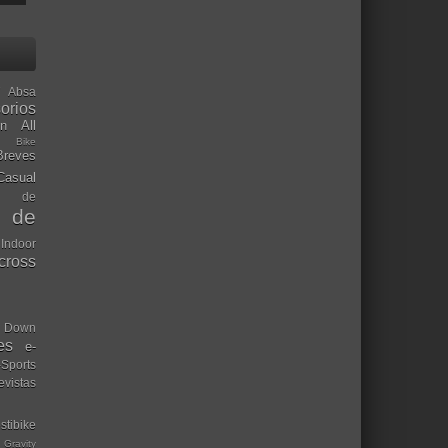
Absa
orios
ón
All
l Bike
Breves
Casual
mo de
o de
 Indoor
ocross
Down
es
e-
-Sports
evistas
stibike
Gravity