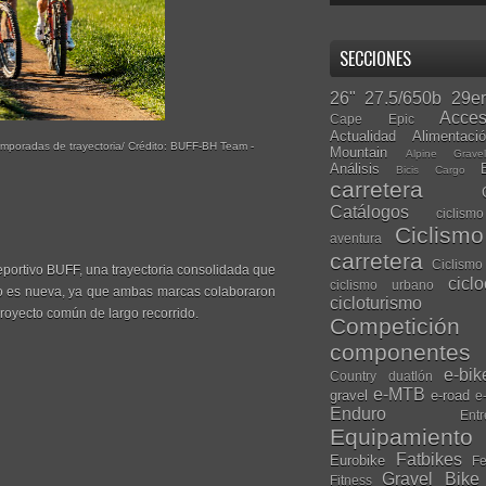
SECCIONES
26"
27.5/650b
29er
Acces
Cape Epic
Actualidad
Alimentaci
emporadas de trayectoria/ Crédito: BUFF-BH Team -
Mountain
Alpine Grave
Análisis
Bicis Cargo
carretera
Catálogos
ciclis
Ciclism
aventura
carretera
Ciclismo
portivo BUFF, una trayectoria consolidada que
cicl
ciclismo urbano
no es nueva, ya que ambas marcas colaboraron
cicloturismo
royecto común de largo recorrido.
Competición
componentes
e-bik
Country
duatlón
e-MTB
gravel
e-road
e
Enduro
Entr
Equipamiento
Fatbikes
Eurobike
Fe
Gravel Bike
Fitness