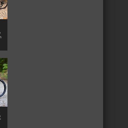
e
n
n
™