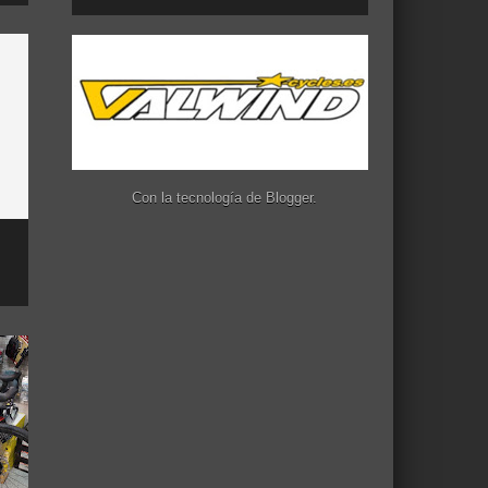
Con la tecnología de
Blogger
.