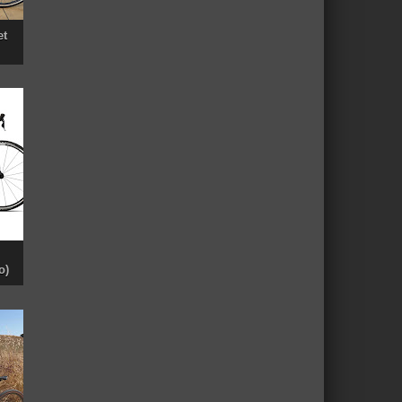
et
o)