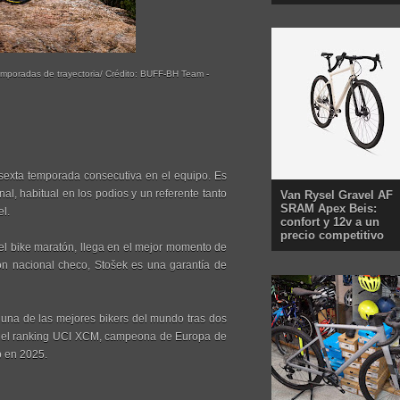
emporadas de trayectoria/ Crédito: BUFF-BH Team -
 sexta temporada consecutiva en el equipo. Es
, habitual en los podios y un referente tanto
Van Rysel Gravel AF
SRAM Apex Beis:
l.
confort y 12v a un
precio competitivo
del bike maratón, llega en el mejor momento de
 nacional checo, Stošek es una garantía de
una de las mejores bikers del mundo tras dos
a del ranking UCI XCM, campeona de Europa de
 en 2025.