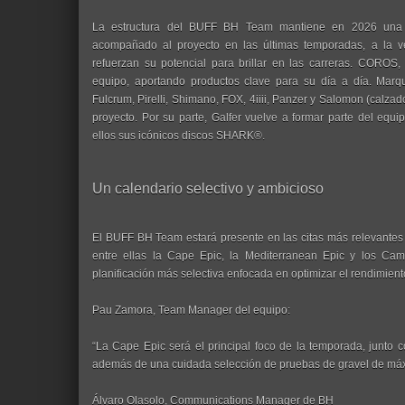
La estructura del BUFF BH Team mantiene en 2026 una b
acompañado al proyecto en las últimas temporadas, a la 
refuerzan su potencial para brillar en las carreras. COROS
equipo, aportando productos clave para su día a día. Marqu
Fulcrum, Pirelli, Shimano, FOX, 4iiii, Panzer y Salomon (calzad
proyecto. Por su parte, Galfer vuelve a formar parte del equi
ellos sus icónicos discos SHARK®.
Un calendario selectivo y ambicioso
El BUFF BH Team estará presente en las citas más relevantes 
entre ellas la Cape Epic, la Mediterranean Epic y los C
planificación más selectiva enfocada en optimizar el rendimiento
Pau Zamora, Team Manager del equipo:
“La Cape Epic será el principal foco de la temporada, junt
además de una cuidada selección de pruebas de gravel de máx
Álvaro Olasolo, Communications Manager de BH