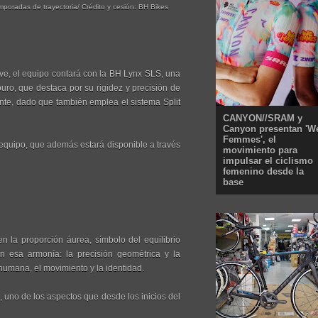
poradas de trayectoria/ Crédito y cesión: BH Bikes
lave, el equipo contará con la BH Lynx SLS, una
uro, que destaca por su rigidez y precisión de
nte, dado que también emplea el sistema Split
CANYON//SRAM y
Canyon presentan 'W
Femmes', el
 equipo, que además estará disponible a través
movimiento para
impulsar el ciclismo
femenino desde la
base
 la proporción áurea, símbolo del equilibrio
n esa armonía: la precisión geométrica y la
humana, el movimiento y la identidad.
 uno de los aspectos que desde los inicios del