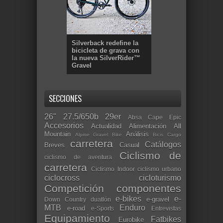
Silverback redefine la
bicicleta de grava con
la nueva SilverRider™
Gravel
SECCIONES
26"
27.5/650b
29er
Absa Cape Epic
Accesorios
Actualidad
Alimentación
All
Mountain
Análisis
Alpine Gravel Bike
Bicis Cargo
carretera
Catálogos
Breves
Casual
Ciclismo de
ciclismo de aventura
carretera
Ciclismo Indoor
ciclismo urbano
ciclocross
cicloturismo
Competición
componentes
e-bikes
e-
e-gravel
Down Country
duatlón
MTB
Enduro
e-road
e-Sports
Entrevistas
Equipamiento
Fatbikes
Eurobike