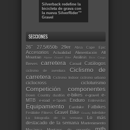
Silverback redefine la
bicicleta de grava con
la nueva SilverRider™
Gravel
SECCIONES
26"
27.5/650b
29er
Absa Cape Epic
Accesorios
Actualidad
Alimentación
All
Mountain
Análisis
Alpine Gravel Bike
Bicis Cargo
carretera
Catálogos
Breves
Casual
Ciclismo de
ciclismo de aventura
carretera
Ciclismo Indoor
ciclismo urbano
ciclocross
cicloturismo
Competición
componentes
e-bikes
e-
e-gravel
Down Country
duatlón
MTB
Enduro
e-road
e-Sports
Entrevistas
Equipamiento
Fatbikes
Eurobike
Gravel Bike
Festibike
Fitness
Interbike
Gravity
Lo más
La fotografía de la semana
destacado de la semana
Mantenimiento
mtb
Mecánica
Montajes de ensueño