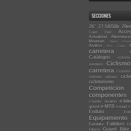
SECCIONES
26"
27.5/650b
29er
Acces
Cape Epic
Actualidad
Alimentaci
Mountain
Alpine Grave
Análisis
Bicis Cargo
carretera
Catálogos
ciclis
Ciclism
aventura
carretera
Ciclismo
cicl
ciclismo urbano
cicloturismo
Competición
componentes
e-bik
Country
duatlón
e-MTB
gravel
e-road
e
Enduro
Entr
Equipamiento
Fatbikes
Eurobike
Fe
Gravel Bike
Fitness