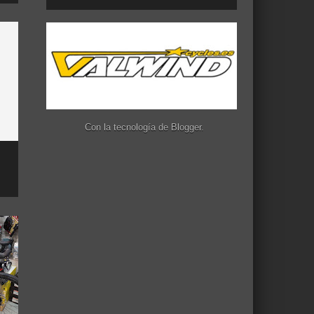
Con la tecnología de
Blogger
.