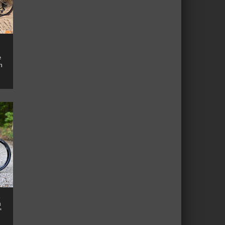
e
n
n
™