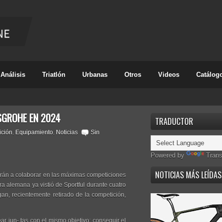
Análisis
Triatlón
Urbanas
Otros
Videos
Catálog
SGROHE EN 2024
TRADUCTOR
ción
,
Equipamiento
,
Noticias
Sin
Powered by
Trans
NOTICIAS MÁS LEÍDAS
verán a colaborar en las máximas competiciones
ra alemana ya vistió de Sportful durante cuatro
an, recientemente retirado de la competición,
r jun- tas con el mismo objetivo: conseguir el