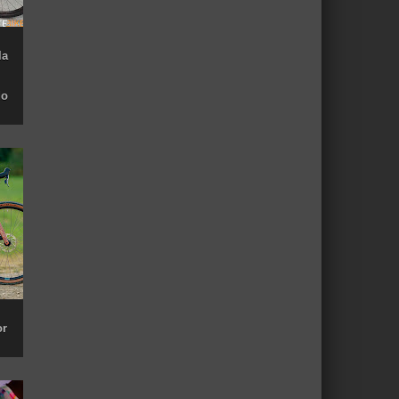
la
do
or