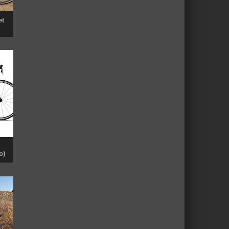
et
o)