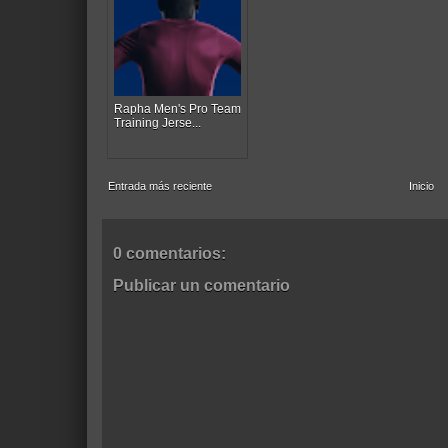
Rapha Men's Pro Team
Training Jerse...
Entrada más reciente
Inicio
0 comentarios:
Publicar un comentario