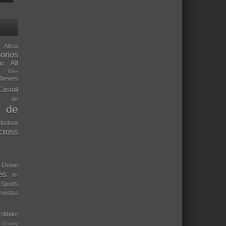
Absa
orios
ón
All
l Bike
Breves
Casual
mo de
o de
 Indoor
ocross
Down
es
e-
-Sports
evistas
stibike
Gravity