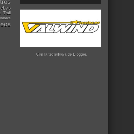
tros
uebas
t
Trail
nibike
deos
Con la tecnología de
Blogger
.