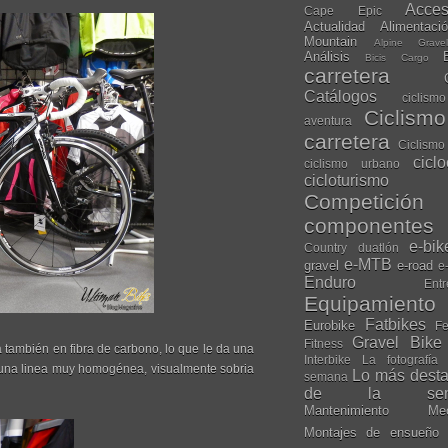
Acces
Cape Epic
Actualidad
Alimentaci
Mountain
Alpine Grave
Análisis
Bicis Cargo
carretera
Catálogos
ciclis
Ciclism
aventura
carretera
Ciclismo
cicl
ciclismo urbano
cicloturismo
Competición
componentes
e-bik
Country
duatlón
e-MTB
gravel
e-road
e
Enduro
Entr
Equipamiento
Fatbikes
Eurobike
Fe
Gravel Bike
Fitness
también en fibra de carbono, lo que le da una
Interbike
La fotografía
 una linea muy homogénea, visualmente sobria
Lo más dest
semana
de la sem
Mantenimiento
Me
Montajes de ensueño