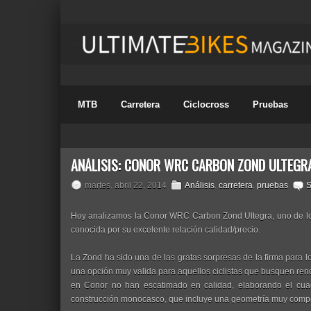
MTB
Carretera
Ciclocross
Pruebas
ANÁLISIS: CONOR WRC CARBON ZOND ULTEGR
martes, abril 22, 2014
Análisis
,
carretera
,
pruebas
S
Hoy analizamos la Conor WRC Carbon Zond Ultegra, uno de lo
conocida por su excelente relación calidad/precio.
La Zond ha sido una de las gratas sorpresas de la firma para lo
una opción muy valida para aquellos ciclistas que busquen rend
en Conor no han escatimado en calidad, elaborando el cu
construcción monocasco, que incluye una geometría muy compen