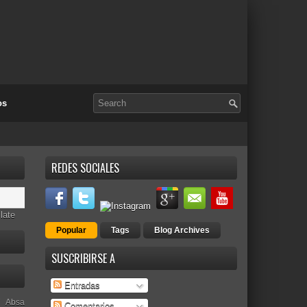
os
REDES SOCIALES
late
Popular
Tags
Blog Archives
SUSCRIBIRSE A
Entradas
Absa
Comentarios