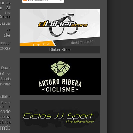
orios
ón
All
l Bike
Breves
Casual
mo de
o de
 Indoor
ocross
Dbiker Store
Down
es
e-
-Sports
evistas
stibike
Gravity
 de la
acado
ana
cánica
mtb