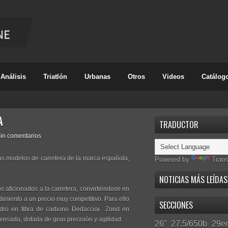
Análisis
Triatlón
Urbanas
Otros
Videos
Catálog
A
TRADUCTOR
in comentarios
s modelos de carretera de la marca española,
Powered by
Trans
NOTICIAS MÁS LEÍDAS
s aficionados a la carretera, convirtiéndose en
imiento a un precio muy competitivo. Para ello
SECCIONES
adro en fibra de carbono Dedacciai Zond en
sada, dotada de gran precisión y agilidad.
26"
27.5/650b
29er