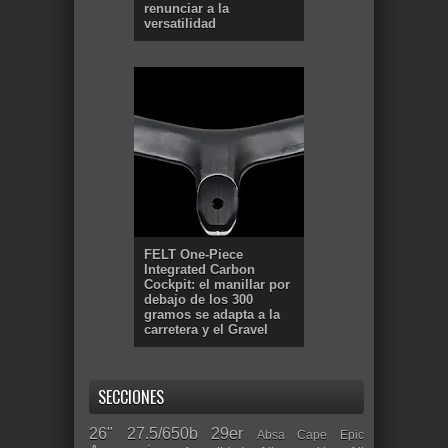
renunciar a la
versatilidad
FELT One-Piece
Integrated Carbon
Cockpit: el manillar por
debajo de los 300
gramos se adapta a la
carretera y el Gravel
SECCIONES
26"
27.5/650b
29er
Absa Cape Epic