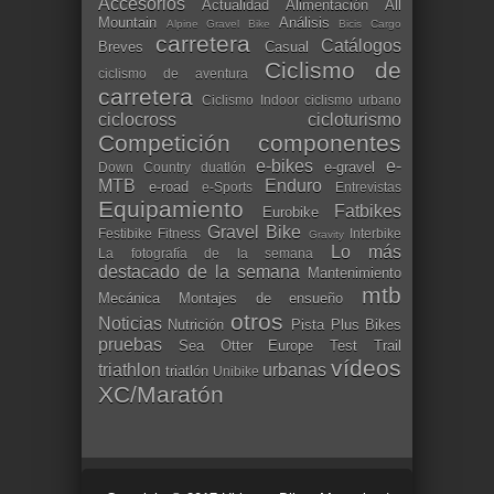
Accesorios
Actualidad
Alimentación
All
Mountain
Análisis
Alpine Gravel Bike
Bicis Cargo
carretera
Catálogos
Breves
Casual
Ciclismo de
ciclismo de aventura
carretera
Ciclismo Indoor
ciclismo urbano
ciclocross
cicloturismo
Competición
componentes
e-bikes
e-
e-gravel
Down Country
duatlón
MTB
Enduro
e-road
e-Sports
Entrevistas
Equipamiento
Fatbikes
Eurobike
Gravel Bike
Festibike
Fitness
Interbike
Gravity
Lo más
La fotografía de la semana
destacado de la semana
Mantenimiento
mtb
Mecánica
Montajes de ensueño
otros
Noticias
Nutrición
Pista
Plus Bikes
pruebas
Sea Otter Europe
Test
Trail
vídeos
triathlon
urbanas
triatlón
Unibike
XC/Maratón