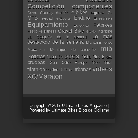
Competición
componentes
e-bikes
e-
e-gravel
Down Country
duatlón
MTB
Enduro
e-road
e-Sports
Entrevistas
Equipamiento
Fatbikes
Eurobike
Gravel Bike
Festibike
Fitness
Interbike
Gravity
Lo más
La fotografía de la semana
destacado de la semana
Mantenimiento
mtb
Mecánica
Montajes de ensueño
otros
Noticias
Nutrición
Pista
Plus Bikes
pruebas
Sea Otter Europe
Test
Trail
vídeos
triathlon
urbanas
triatlón
Unibike
XC/Maratón
Copyright © 2017
Ultimate Bikes Magazine
|
Powered by
Ultimate Bikes Blog de Ciclismo