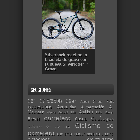
Silverback redefine la
bicicleta de grava con
la nueva SilverRider™
Gravel
SECCIONES
26"
27.5/650b
29er
Absa Cape Epic
Accesorios
Actualidad
Alimentación
All
Mountain
Análisis
Alpine Gravel Bike
Bicis Cargo
carretera
Catálogos
Breves
Casual
Ciclismo de
ciclismo de aventura
carretera
Ciclismo Indoor
ciclismo urbano
ciclocross
cicloturismo