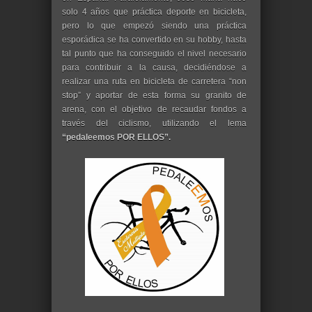
solo 4 años que práctica deporte en bicicleta,
pero lo que empezó siendo una práctica
esporádica se ha convertido en su hobby, hasta
tal punto que ha conseguido el nivel necesario
para contribuir a la causa, decidiéndose a
realizar una ruta en bicicleta de carretera “non
stop” y aportar de esta forma su granito de
arena, con el objetivo de recaudar fondos a
través del ciclismo, utilizando el lema
“pedaleemos POR ELLOS”.