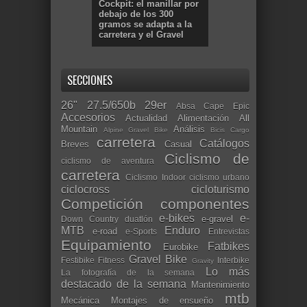
Cockpit: el manillar por
debajo de los 300
gramos se adapta a la
carretera y el Gravel
SECCIONES
26"
27.5/650b
29er
Absa Cape Epic
Accesorios
Actualidad
Alimentación
All
Mountain
Análisis
Alpine Gravel Bike
Bicis Cargo
carretera
Catálogos
Breves
Casual
Ciclismo de
ciclismo de aventura
carretera
Ciclismo Indoor
ciclismo urbano
ciclocross
cicloturismo
Competición
componentes
e-bikes
e-
e-gravel
Down Country
duatlón
MTB
Enduro
e-road
e-Sports
Entrevistas
Equipamiento
Fatbikes
Eurobike
Gravel Bike
Festibike
Fitness
Interbike
Gravity
Lo más
La fotografía de la semana
destacado de la semana
Mantenimiento
mtb
Mecánica
Montajes de ensueño