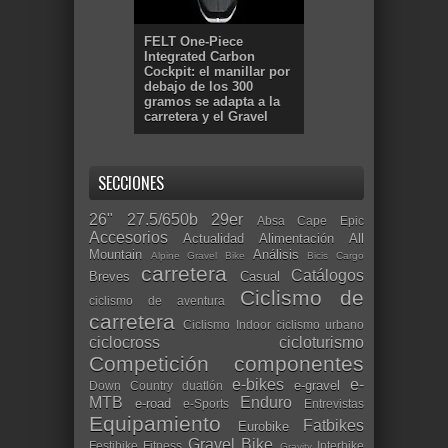
FELT One-Piece
Integrated Carbon
Cockpit: el manillar por
debajo de los 300
gramos se adapta a la
carretera y el Gravel
SECCIONES
26"
27.5/650b
29er
Absa Cape Epic
Accesorios
Actualidad
Alimentación
All
Mountain
Análisis
Alpine Gravel Bike
Bicis Cargo
carretera
Catálogos
Breves
Casual
Ciclismo de
ciclismo de aventura
carretera
Ciclismo Indoor
ciclismo urbano
ciclocross
cicloturismo
Competición
componentes
e-bikes
e-
e-gravel
Down Country
duatlón
MTB
Enduro
e-road
e-Sports
Entrevistas
Equipamiento
Fatbikes
Eurobike
Gravel Bike
Festibike
Fitness
Interbike
Gravity