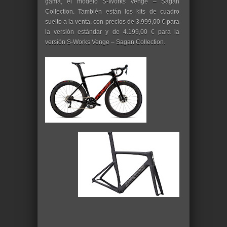
gama, el modelo S-Works Venge – Sagan
Collection. También están los kits de cuadro
suelto a la venta, con precios de 3.999,00 € para
la versión estándar y de 4.199,00 € para la
versión S-Works Venge – Sagan Collection.