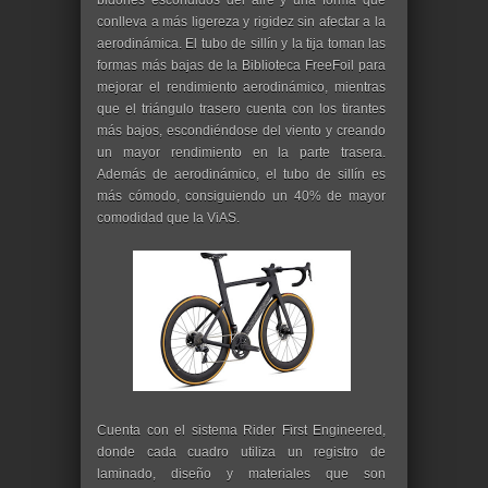
bidones escondidos del aire y una forma que
conlleva a más ligereza y rigidez sin afectar a la
aerodinámica. El tubo de sillín y la tija toman las
formas más bajas de la Biblioteca FreeFoil para
mejorar el rendimiento aerodinámico, mientras
que el triángulo trasero cuenta con los tirantes
más bajos, escondiéndose del viento y creando
un mayor rendimiento en la parte trasera.
Además de aerodinámico, el tubo de sillín es
más cómodo, consiguiendo un 40% de mayor
comodidad que la ViAS.
Cuenta con el sistema Rider First Engineered,
donde cada cuadro utiliza un registro de
laminado, diseño y materiales que son