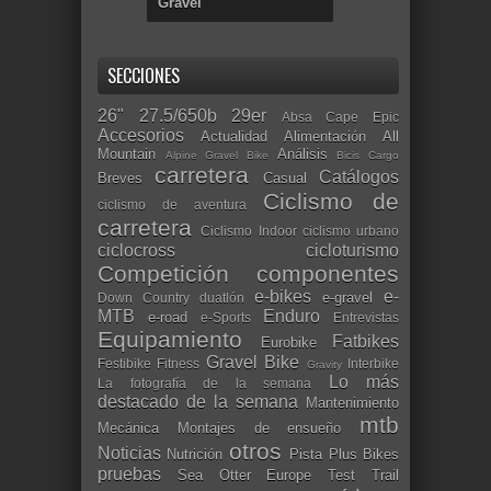
Gravel
SECCIONES
26"
27.5/650b
29er
Absa Cape Epic
Accesorios
Actualidad
Alimentación
All
Mountain
Análisis
Alpine Gravel Bike
Bicis Cargo
carretera
Catálogos
Breves
Casual
Ciclismo de
ciclismo de aventura
carretera
Ciclismo Indoor
ciclismo urbano
ciclocross
cicloturismo
Competición
componentes
e-bikes
e-
e-gravel
Down Country
duatlón
MTB
Enduro
e-road
e-Sports
Entrevistas
Equipamiento
Fatbikes
Eurobike
Gravel Bike
Festibike
Fitness
Interbike
Gravity
Lo más
La fotografía de la semana
destacado de la semana
Mantenimiento
mtb
Mecánica
Montajes de ensueño
otros
Noticias
Nutrición
Pista
Plus Bikes
pruebas
Sea Otter Europe
Test
Trail