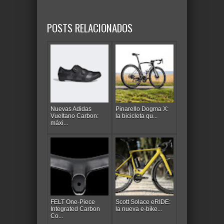
POSTS RELACIONADOS
Nuevas Adidas
Pinarello Dogma X:
Vueltano Carbon:
la bicicleta qu...
máxi...
FELT One-Piece
Scott Solace eRIDE:
Integrated Carbon
la nueva e-bike...
Co...