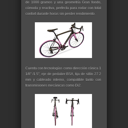
de 1000 gramos y una geometría Gran fondo,
cómoda y reactiva, perfecta para rodar con total
confort durante horas sin perder rendimiento.
Cuenta con tecnologías como dirección cónica 1
1/8" /1.5", eje de pedalier BSA, tija de sillín 27.2
mm y cableado interno, compatible tanto con
transmisiones mecánicas como Di2.