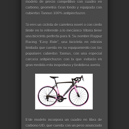
modelo de precio competitivo con cuadro en
carbono, geometría Gran fondo y equipada con
cubiertas Tannus 100% antipinchazos.
Si eres un ciclista de carretera novel o con cierto
límite en lo referente a lo mecánico Vitoria tiene
una bicicleta perfecta para ti. Su nombre Raypur
Racing “Easy Ride”, una bicicleta en edición
limitada que cuenta en su equipamiento con las
populares cubiertas Tannus, con una especial
carcasa antipinchazos con la que evitarás en
gran medida esta inoportuna y fastidiosa avería.
Este modelo incorpora un cuadro en fibra de
carbono UD, que cuenta con un peso anunciado