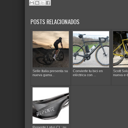
POSTS RELACIONADOS
Selle Italia presenta su
Convierte tu bici en
Scott Sol
nueva gama...
eléctrica con ...
nueva e-b
Repente Latus CL: su