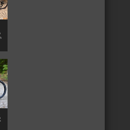
e
n
n
™