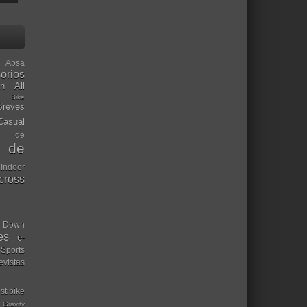
Absa
orios
ón
All
l Bike
Breves
Casual
mo de
o de
 Indoor
ocross
Down
es
e-
-Sports
evistas
stibike
Gravity