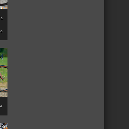
la
do
or