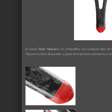
El nuevo
Tune Skyrac
er es compatible con cualquier tipo de 
Skyracer estará disponible a partir de la próxima primavera a