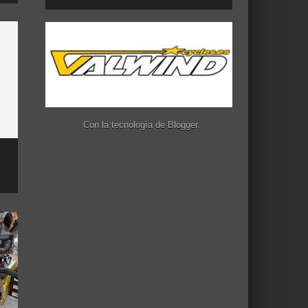
Con la tecnología de
Blogger
.