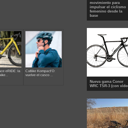
movimiento para
impulsar el ciclismo
femenino desde la
base
ace eRIDE: la
Catlike Kompact’O:
ike...
vuelve el casco ...
Nueva gama Conor
WRC TSR-3 (con víde