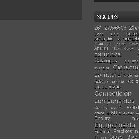
SECCIONES
26"
27.5/650b
29er
Acces
Cape Epic
Actualidad
Alimentaci
Mountain
Alpine Grave
Análisis
Bicis Cargo
carretera
Catálogos
ciclis
Ciclism
aventura
carretera
Ciclismo
cicl
ciclismo urbano
cicloturismo
Competición
componentes
e-bik
Country
duatlón
e-MTB
gravel
e-road
e
Enduro
Entr
Equipamiento
Fatbikes
Eurobike
Fe
Gravel Bike
Fitness