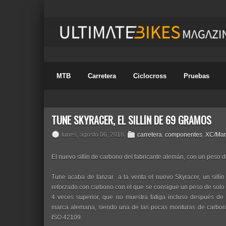
MTB
Carretera
Ciclocross
Pruebas
TUNE SKYRACER, EL SILLÍN DE 69 GRAMOS
lunes, agosto 06, 2018
carretera
,
componentes
,
XC/Mar
El nuevo sillín de carbono del fabricante alemán, con un peso 
Tune acaba de lanzar a la venta el nuevo Skyracer, un sillín 
reforzado con carbono con el que se consigue un peso de solo 
4 veces superior, que no muestra fatiga incluso después de
marca alemana, siendo una de las pocas monturas de carbono
ISO 42109.