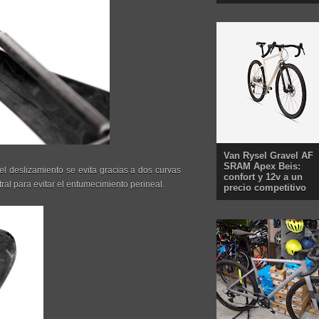
Van Rysel Gravel AF
SRAM Apex Beis:
l deslizamiento se evita gracias a dos curvas
confort y 12v a un
al para evitar el entumecimiento perineal.
precio competitivo