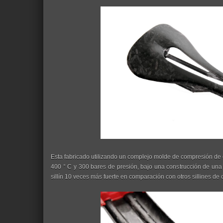
Esta fabricado utilizando un complejo molde de compresión de 
400 ° C y 300 bares de presión, bajo una construcción de una
sillín 10 veces más fuerte en comparación con otros sillines de