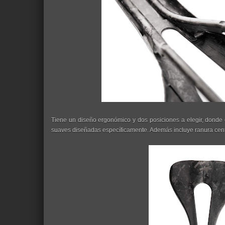
Tiene un diseño ergonómico y dos posiciones a elegir, donde e
suaves diseñadas específicamente. Además incluye ranura centr