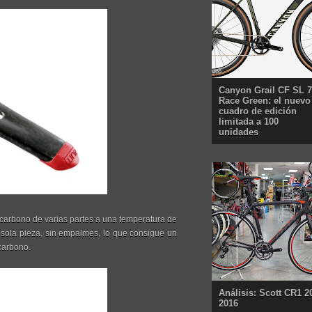
Canyon Grail CF SL 7
Race Green: el nuevo
cuadro de edición
limitada a 100
unidades
carbono de varias partes a una temperatura de
 sola pieza, sin empalmes, lo que consigue un
 carbono.
Análisis: Scott CR1 2
2016