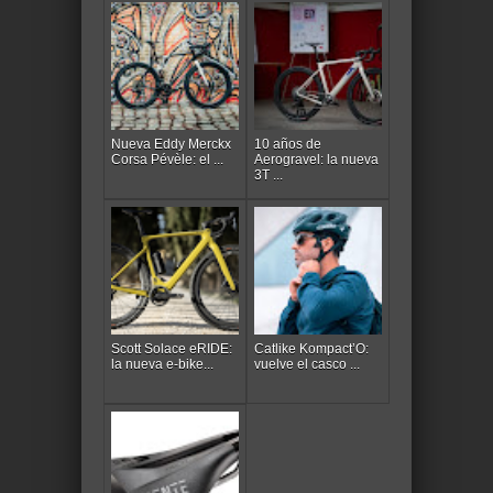
Nueva Eddy Merckx
10 años de
Corsa Pévèle: el ...
Aerogravel: la nueva
3T ...
Scott Solace eRIDE:
Catlike Kompact’O:
la nueva e-bike...
vuelve el casco ...