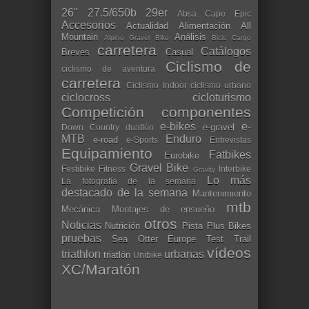
26"
27.5/650b
29er
Absa Cape Epic
Accesorios
Actualidad
Alimentación
All
Mountain
Análisis
Alpine Gravel Bike
Bicis Cargo
carretera
Catálogos
Breves
Casual
Ciclismo de
ciclismo de aventura
carretera
Ciclismo Indoor
ciclismo urbano
ciclocross
cicloturismo
Competición
componentes
e-bikes
e-
e-gravel
Down Country
duatlón
MTB
Enduro
e-road
e-Sports
Entrevistas
Equipamiento
Fatbikes
Eurobike
Gravel Bike
Festibike
Fitness
Interbike
Gravity
Lo más
La fotografía de la semana
destacado de la semana
Mantenimiento
mtb
Mecánica
Montajes de ensueño
otros
Noticias
Nutrición
Pista
Plus Bikes
pruebas
Sea Otter Europe
Test
Trail
vídeos
triathlon
urbanas
triatlón
Unibike
XC/Maratón