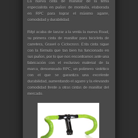
La nueva cinta de manillar de la firma
especialista en puños de montaña, elaborada
en RPC para lograr el máximo agarre,
comodidad y durabilidad.
Rifyl acaba de lanzar a la venta la nueva Road,
su primera cinta de manillar para bicicleta de
carretera, Gravel o Ciclocross. Esta cinta sigue
con la fórmula que tan bien ha funcionado en
sus puños, por lo que nos encontramos ante una
fabricación con el exclusivo material de la
marca, denominado RPC, un polímero sintético
con el que se garantiza una excelente
durabilidad, aumentando el agarre y la elevando
comodidad frente a otras cintas de manillar del
mercado.