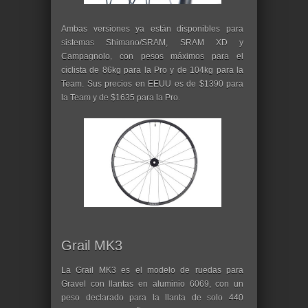
Ambas versiones ya están disponibles para
sistemas Shimano/SRAM, SRAM XD y
Campagnolo, con pesos máximos para el
ciclista de 86kg para la Pro y de 104kg para la
Team. Sus precios en EEUU es de $1390 para
la Team y de $1635 para la Pro.
Grail MK3
La Grail MK3 es el modelo de ruedas para
Gravel con llantas en aluminio 6069, con un
peso declarado para la llanta de solo 440