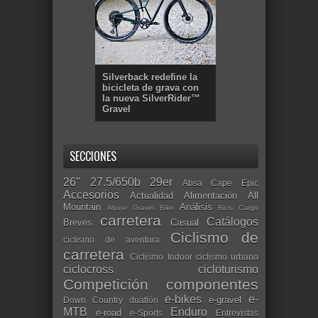
Silverback redefine la
bicicleta de grava con
la nueva SilverRider™
Gravel
SECCIONES
26"
27.5/650b
29er
Absa Cape Epic
Accesorios
Actualidad
Alimentación
All
Mountain
Análisis
Alpine Gravel Bike
Bicis Cargo
carretera
Catálogos
Breves
Casual
Ciclismo de
ciclismo de aventura
carretera
Ciclismo Indoor
ciclismo urbano
ciclocross
cicloturismo
Competición
componentes
e-bikes
e-
e-gravel
Down Country
duatlón
MTB
Enduro
e-road
e-Sports
Entrevistas