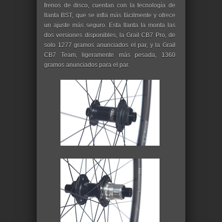
frenos de disco, cuentan con la tecnología de
llanta BST, que se infla más fácilmente y ofrece
un ajuste más seguro. Esta llanta la monta las
dos versiones disponibles, la Grail CB7 Pro, de
solo 1277 gramos anunciados el par, y la Grail
CB7 Team, ligeramente más pesada, 1360
gramos anunciados para el par.