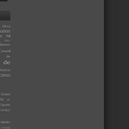
Absa
orios
ón
All
l Bike
Breves
Casual
mo de
o de
 Indoor
ocross
Down
es
e-
-Sports
evistas
stibike
Gravity