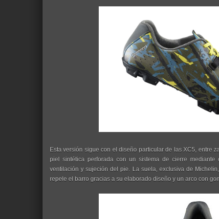
Esta versión sigue con el diseño particular de las XC5, entre za
piel sintética perforada con un sistema de cierre mediant
ventilación y sujeción del pie. La suela, exclusiva de Micheli
repele el barro gracias a su elaborado diseño y un arco con go