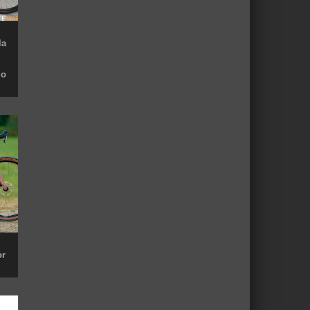
la
do
or