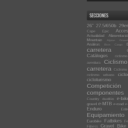
SECCIONES
26"
27.5/650b
29er
Acces
Cape Epic
Actualidad
Alimentaci
Mountain
Alpine Grave
Análisis
Bicis Cargo
carretera
Catálogos
ciclis
Ciclism
aventura
carretera
Ciclismo
cicl
ciclismo urbano
cicloturismo
Competición
componentes
e-bik
Country
duatlón
e-MTB
gravel
e-road
e
Enduro
Entr
Equipamiento
Fatbikes
Eurobike
Fe
Gravel Bike
Fitness