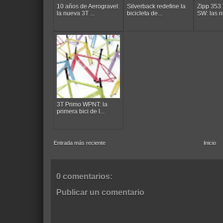
10 años de Aerogravel:
Silverback redefine la
Zipp 353
la nueva 3T ...
bicicleta de...
SW: las n
3T Primo WPNT: la
primera bici de l...
Entrada más reciente
Inicio
0 comentarios:
Publicar un comentario