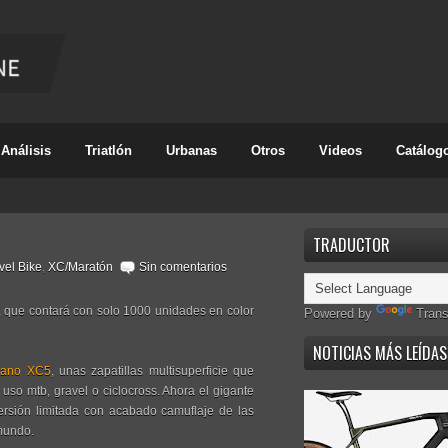
Análisis
Triatlón
Urbanas
Otros
Videos
Catálog
TRADUCTOR
vel Bike
,
XC/Maratón
Sin comentarios
d, que contará con solo 1000 unidades en color
Powered by
Trans
NOTICIAS MÁS LEÍDAS
mano XC5
, unas zapatillas multisuperficie que
 uso mtb, gravel o ciclocross. Ahora el gigante
rsión limitada con acabado camuflaje de las
 mundo.