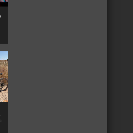
e
e
n