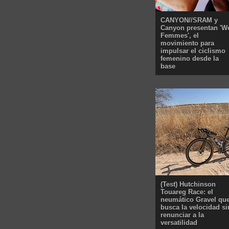
CANYON//SRAM y
Canyon presentan 'W
Femmes', el
movimiento para
impulsar el ciclismo
femenino desde la
base
(Test) Hutchinson
Touareg Race: el
neumático Gravel qu
busca la velocidad si
renunciar a la
versatilidad