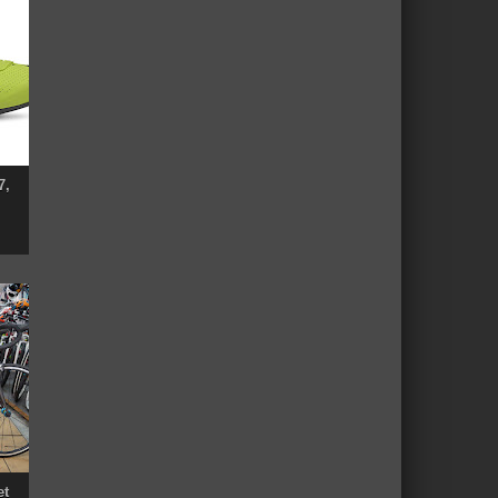
7,
et