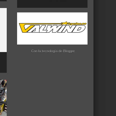
Con la tecnología de
Blogger
.