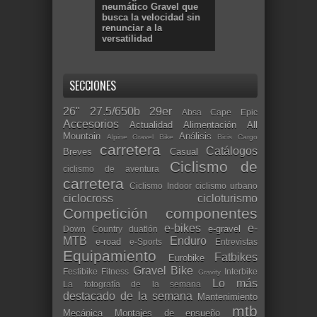
neumático Gravel que
busca la velocidad sin
renunciar a la
versatilidad
SECCIONES
26"
27.5/650b
29er
Absa Cape Epic
Accesorios
Actualidad
Alimentación
All
Mountain
Análisis
Alpine Gravel Bike
Bicis Cargo
carretera
Catálogos
Breves
Casual
Ciclismo de
ciclismo de aventura
carretera
Ciclismo Indoor
ciclismo urbano
ciclocross
cicloturismo
Competición
componentes
e-bikes
e-
e-gravel
Down Country
duatlón
MTB
Enduro
e-road
e-Sports
Entrevistas
Equipamiento
Fatbikes
Eurobike
Gravel Bike
Festibike
Fitness
Interbike
Gravity
Lo más
La fotografía de la semana
destacado de la semana
Mantenimiento
mtb
Mecánica
Montajes de ensueño