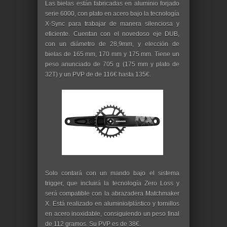
Las bielas están fabricadas en aluminio forjado
serie 6000, con plato en acero bajo la tecnología
X-Sync para trabajar de manera silenciosa y
eficiente. Cuentan con el novedoso eje DUB,
con un diámetro de 28,9mm, y elección de
bielas de 165 mm, 170 mm y 175 mm. Tiene un
peso anunciado de 705 g (175 mm y plato de
32T) y un PVP de de 116€ hasta 135€.
Solo contará con un mando bajo el sistema
trigger, que incluirá la tecnología Zero Loss y
será compatible con la abrazadera Matchmaker
X. Está realizado en aluminio/plástico y tornillos
en acero inoxidable, consiguiendo un peso final
de 112 gramos. Su PVP es de 38€.