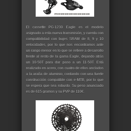
El cassette PG-1230 Eagle es el modelo
asignado a esta nueva transmisión, y cuenta con
compatibilidad con bujes SRAM de 8, 9 y 10
velocidades, por lo que nos encontramos ante
un rango menor en lo que se refiere a desarrollo
frente al resto de la gama Eagle, dejando atrás
un 10-50T para dar paso a un 11-50T. Está
realizado en acero, con cuatro de ellos anclados
a la araña de aluminio, contando con una fuerte
construcción compatible con e-MTB, por lo que
se espera que sea robusto. Su peso anunciado
es de 615 gramos y su PVP de 110€.