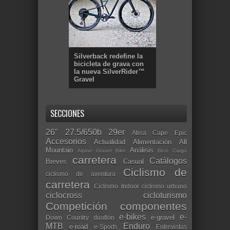
Silverback redefine la
bicicleta de grava con
la nueva SilverRider™
Gravel
SECCIONES
26"
27.5/650b
29er
Absa Cape Epic
Accesorios
Actualidad
Alimentación
All
Mountain
Análisis
Alpine Gravel Bike
Bicis Cargo
carretera
Catálogos
Breves
Casual
Ciclismo de
ciclismo de aventura
carretera
Ciclismo Indoor
ciclismo urbano
ciclocross
cicloturismo
Competición
componentes
e-bikes
e-
e-gravel
Down Country
duatlón
MTB
Enduro
e-road
e-Sports
Entrevistas