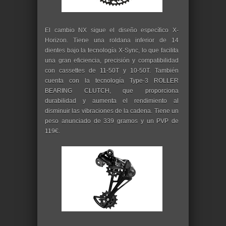
El cambio NX sigue el diseño específico X-
Horizon. Tiene una roldana inferior de 14
dientes bajo la tecnología X-Sync, lo que facilita
una gran eficiencia, precisión y compatibilidad
con cassettes de 11-50T y 10-50T. También
cuenta con la tecnología Type-3 ROLLER
BEARING CLUTCH, que proporciona
durabilidad y aumenta el rendimiento al
disminuir las vibraciones de la cadena. Tiene un
peso anunciado de 339 gramos y un PVP de
119€.