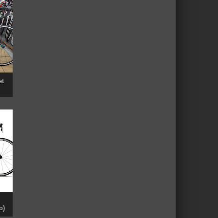
et
o)