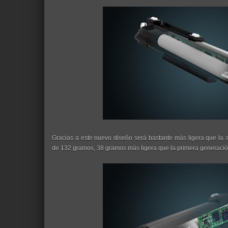
Gracias a este nuevo diseño será bastante más ligera que la a
de 132 gramos, 38 gramos más ligera que la primera generació