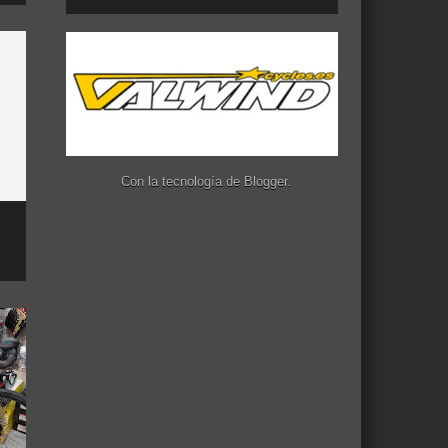
Con la tecnología de
Blogger
.