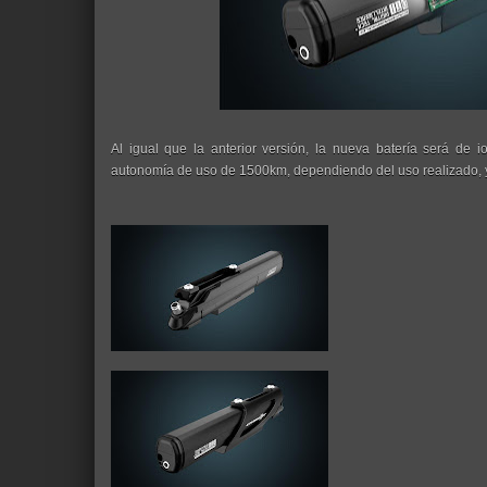
Al igual que la anterior versión, la nueva batería será de 
autonomía de uso de 1500km, dependiendo del uso realizado, y 