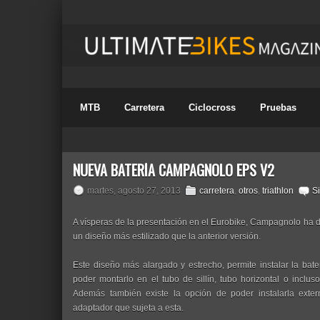
MTB
Carretera
Ciclocross
Pruebas
NUEVA BATERÍA CAMPAGNOLO EPS V2
martes, agosto 27, 2013
carretera
,
otros
,
triathlon
S
A vísperas de la presentación en el Eurobike, Campagnolo ha d
un diseño más estilizado que la anterior versión.
Este diseño más alargado y estrecho, permite instalar la bater
poder montarlo en el tubo de sillín, tubo horizontal o inclus
Además también existe la opción de poder instalarla exte
adaptador que sujeta a esta.