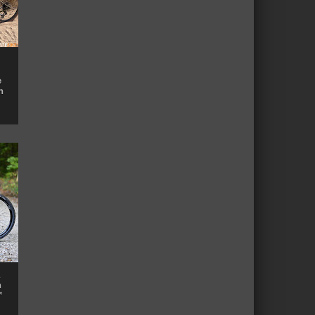
e
n
n
™