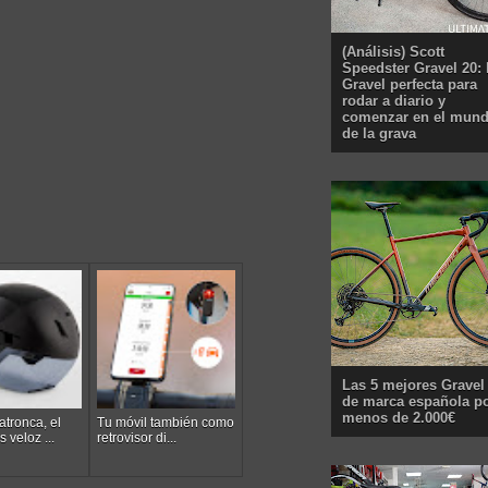
(Análisis) Scott
Speedster Gravel 20: 
Gravel perfecta para
rodar a diario y
comenzar en el mun
de la grava
Las 5 mejores Gravel
de marca española p
menos de 2.000€
tronca, el
Tu móvil también como
 veloz ...
retrovisor di...