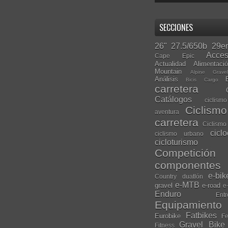
SECCIONES
26"
27.5/650b
29er
Acces
Cape Epic
Actualidad
Alimentaci
Mountain
Alpine Grave
Análisis
Bicis Cargo
carretera
Catálogos
ciclis
Ciclism
aventura
carretera
Ciclismo
cicl
ciclismo urbano
cicloturismo
Competición
componentes
e-bik
Country
duatlón
e-MTB
gravel
e-road
e
Enduro
Entr
Equipamiento
Fatbikes
Eurobike
Fe
Gravel Bike
Fitness