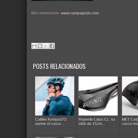
Más información:
www.campagnolo.com
POSTS RELACIONADOS
Catlike Kompact’O:
Repente Latus CL: su
MET Coda
vuelve el casco ...
sillín de 152m...
casco más