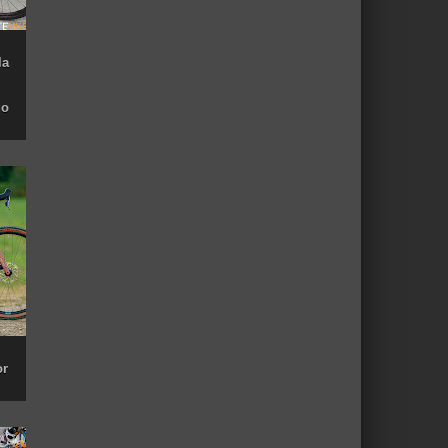
la
do
or