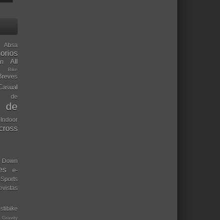
Absa
orios
ón
All
l Bike
Breves
Casual
mo de
o de
 Indoor
ocross
Down
es
e-
-Sports
evistas
stibike
Gravity