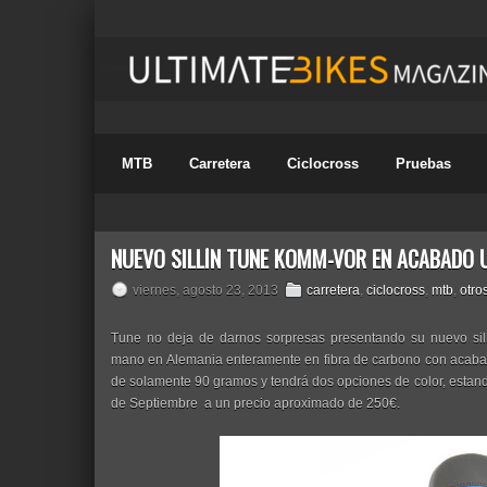
MTB
Carretera
Ciclocross
Pruebas
NUEVO SILLÍN TUNE KOMM-VOR EN ACABADO 
viernes, agosto 23, 2013
carretera
,
ciclocross
,
mtb
,
otro
Tune no deja de darnos sorpresas presentando su nuevo sil
mano en Alemania enteramente en fibra de carbono con acaba
de solamente 90 gramos y tendrá dos opciones de color, estando
de Septiembre a un precio aproximado de 250€.