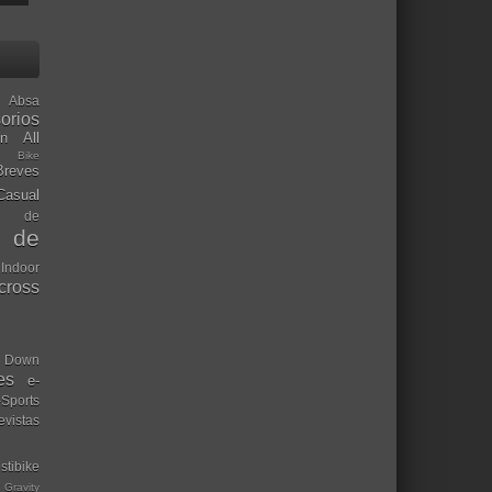
Absa
orios
ón
All
l Bike
Breves
Casual
mo de
o de
 Indoor
ocross
Down
es
e-
-Sports
evistas
stibike
Gravity