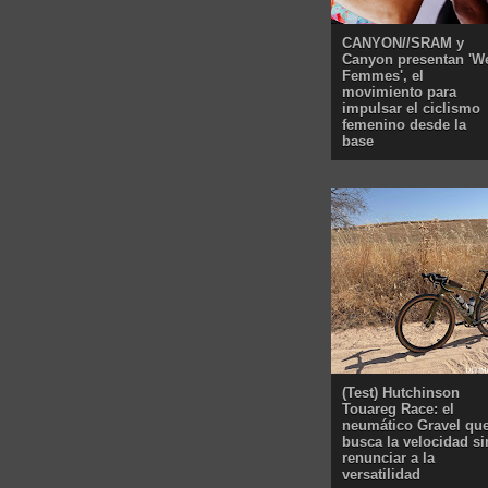
CANYON//SRAM y
Canyon presentan 'W
Femmes', el
movimiento para
impulsar el ciclismo
femenino desde la
base
(Test) Hutchinson
Touareg Race: el
neumático Gravel qu
busca la velocidad si
renunciar a la
versatilidad