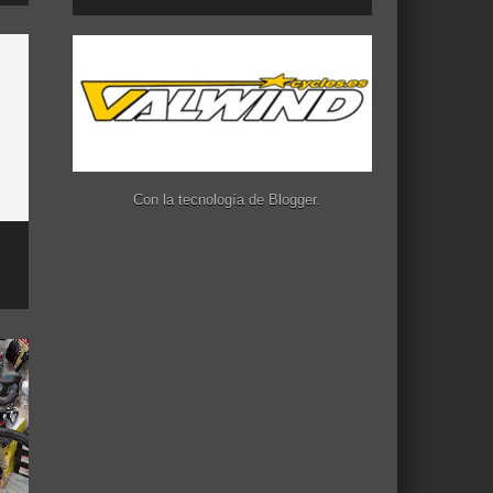
Con la tecnología de
Blogger
.