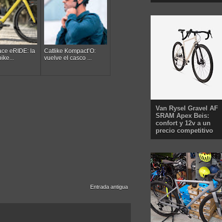
ace eRIDE: la
Catlike Kompact’O:
ike...
vuelve el casco ...
Van Rysel Gravel AF
SRAM Apex Beis:
confort y 12v a un
precio competitivo
Entrada antigua