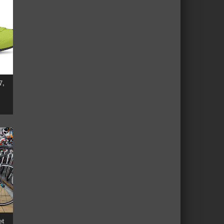
7,
et