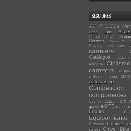
SECCIONES
26"
27.5/650b
29er
Acces
Cape Epic
Actualidad
Alimentaci
Mountain
Alpine Grave
Análisis
Bicis Cargo
carretera
Catálogos
ciclis
Ciclism
aventura
carretera
Ciclismo
cicl
ciclismo urbano
cicloturismo
Competición
componentes
e-bik
Country
duatlón
e-MTB
gravel
e-road
e
Enduro
Entr
Equipamiento
Fatbikes
Eurobike
Fe
Gravel Bike
Fitness