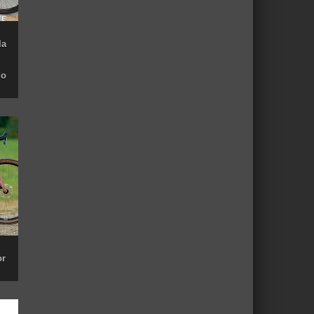
la
do
or