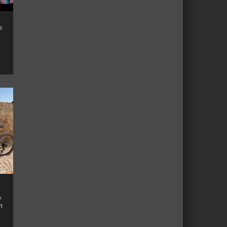
e
e
n