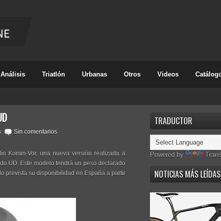
Análisis
Triatlón
Urbanas
Otros
Videos
Catálog
UD
TRADUCTOR
s
Sin comentarios
lín Komm-Vor, una nueva versión realizada a
Powered by
Trans
do UD. Este modelo tendrá un peso declarado
NOTICIAS MÁS LEÍDAS
 prevista su disponibilidad en España a partir