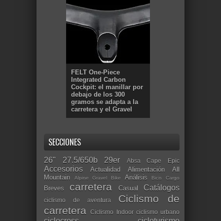
FELT One-Piece
Integrated Carbon
Cockpit: el manillar por
debajo de los 300
gramos se adapta a la
carretera y el Gravel
SECCIONES
26"
27.5/650b
29er
Absa Cape Epic
Accesorios
Actualidad
Alimentación
All
Mountain
Análisis
Alpine Gravel Bike
Bicis Cargo
carretera
Catálogos
Breves
Casual
Ciclismo de
ciclismo de aventura
carretera
Ciclismo Indoor
ciclismo urbano
ciclocross
cicloturismo