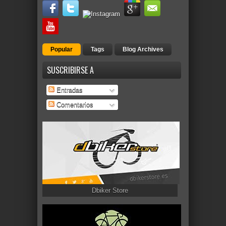
Popular
Tags
Blog Archives
SUSCRIBIRSE A
Entradas
Comentarios
Dbiker Store