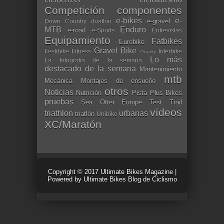
Competición
componentes
e-bikes
e-
e-gravel
Down Country
duatlón
MTB
Enduro
e-road
e-Sports
Entrevistas
Equipamiento
Fatbikes
Eurobike
Gravel Bike
Festibike
Fitness
Interbike
Gravity
Lo más
La fotografía de la semana
destacado de la semana
Mantenimiento
mtb
Mecánica
Montajes de ensueño
otros
Noticias
Nutrición
Pista
Plus Bikes
pruebas
Sea Otter Europe
Test
Trail
vídeos
triathlon
urbanas
triatlón
Unibike
XC/Maratón
Copyright © 2017
Ultimate Bikes Magazine
|
Powered by
Ultimate Bikes Blog de Ciclismo