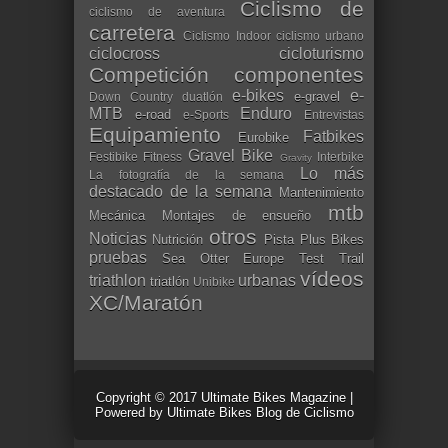
Ciclismo de
ciclismo de aventura
carretera
Ciclismo Indoor
ciclismo urbano
ciclocross
cicloturismo
Competición
componentes
e-bikes
e-
e-gravel
Down Country
duatlón
MTB
Enduro
e-road
e-Sports
Entrevistas
Equipamiento
Fatbikes
Eurobike
Gravel Bike
Festibike
Fitness
Interbike
Gravity
Lo más
La fotografía de la semana
destacado de la semana
Mantenimiento
mtb
Mecánica
Montajes de ensueño
otros
Noticias
Nutrición
Pista
Plus Bikes
pruebas
Sea Otter Europe
Test
Trail
vídeos
triathlon
urbanas
triatlón
Unibike
XC/Maratón
Copyright © 2017
Ultimate Bikes Magazine
|
Powered by
Ultimate Bikes Blog de Ciclismo