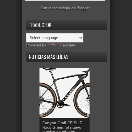
Con la tecnología de
Blogger
.
TRADUCTOR
Powered by
Translate
NOTICIAS MÁS LEÍDAS
Canyon Grail CF SL 7
Race Green: el nuevo
cuadro de edición