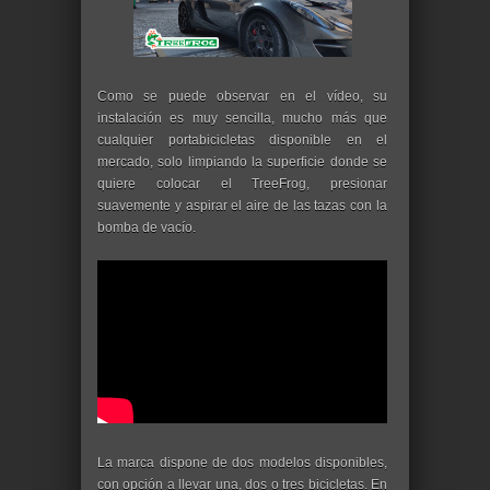
Como se puede observar en el vídeo, su
instalación es muy sencilla, mucho más que
cualquier portabicicletas disponible en el
mercado, solo limpiando la superficie donde se
quiere colocar el TreeFrog, presionar
suavemente y aspirar el aire de las tazas con la
bomba de vacío.
La marca dispone de dos modelos disponibles,
con opción a llevar una, dos o tres bicicletas. En