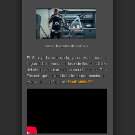
Imagen: fotograma de YouTube
El Giro ya ha arrancado, y con este arranque
llegan a Italia varias de las estrellas mundiales
del ciclismo de carretera, como el británico Tom
Pidcock, que llevará la bicicleta que montan en
este vídeo; una flamante
Scott Addict RC
.