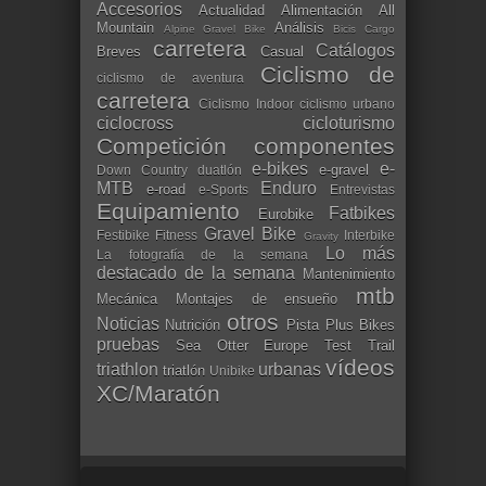
Accesorios
Actualidad
Alimentación
All
Mountain
Análisis
Alpine Gravel Bike
Bicis Cargo
carretera
Catálogos
Breves
Casual
Ciclismo de
ciclismo de aventura
carretera
Ciclismo Indoor
ciclismo urbano
ciclocross
cicloturismo
Competición
componentes
e-bikes
e-
e-gravel
Down Country
duatlón
MTB
Enduro
e-road
e-Sports
Entrevistas
Equipamiento
Fatbikes
Eurobike
Gravel Bike
Festibike
Fitness
Interbike
Gravity
Lo más
La fotografía de la semana
destacado de la semana
Mantenimiento
mtb
Mecánica
Montajes de ensueño
otros
Noticias
Nutrición
Pista
Plus Bikes
pruebas
Sea Otter Europe
Test
Trail
vídeos
triathlon
urbanas
triatlón
Unibike
XC/Maratón