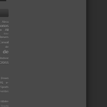
Absa
orios
ón
All
l Bike
Breves
Casual
mo de
o de
 Indoor
ocross
Down
es
e-
-Sports
evistas
stibike
Gravity