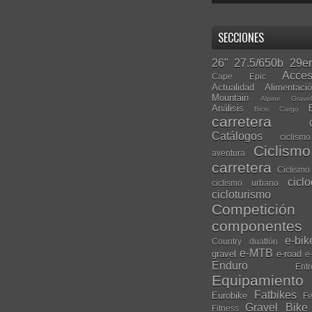
SECCIONES
26"
27.5/650b
29er
Acces
Cape Epic
Actualidad
Alimentaci
Mountain
Alpine Grave
Análisis
Bicis Cargo
carretera
Catálogos
ciclis
Ciclism
aventura
carretera
Ciclismo
cicl
ciclismo urbano
cicloturismo
Competición
componentes
e-bik
Country
duatlón
e-MTB
gravel
e-road
e
Enduro
Entr
Equipamiento
Fatbikes
Eurobike
Fe
Gravel Bike
Fitness