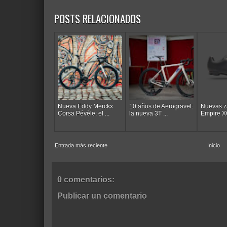
POSTS RELACIONADOS
Nueva Eddy Merckx
10 años de Aerogravel:
Nuevas za
Corsa Pévèle: el ...
la nueva 3T ...
Empire XC
Entrada más reciente
Inicio
0 comentarios:
Publicar un comentario