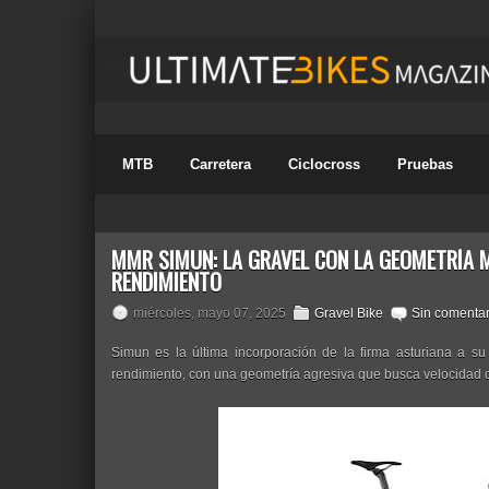
MTB
Carretera
Ciclocross
Pruebas
MMR SIMUN: LA GRAVEL CON LA GEOMETRÍA M
RENDIMIENTO
miércoles, mayo 07, 2025
Gravel Bike
Sin comentar
Simun es la última incorporación de la firma asturiana a su
rendimiento, con una geometría agresiva que busca velocidad 