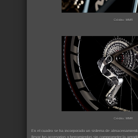
Crédito: MMR
Crédito: MMR
En el cuadro se ha incorporado un sistema de almacenamiento
llevar tus accesorios y herramientas sin comprometer la aerod