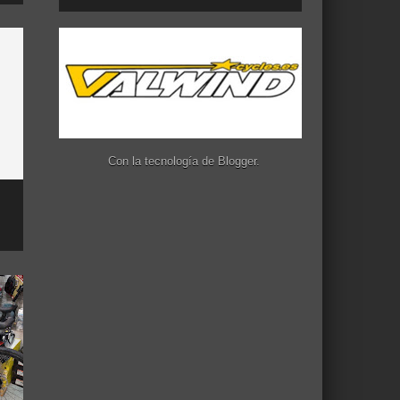
Con la tecnología de
Blogger
.