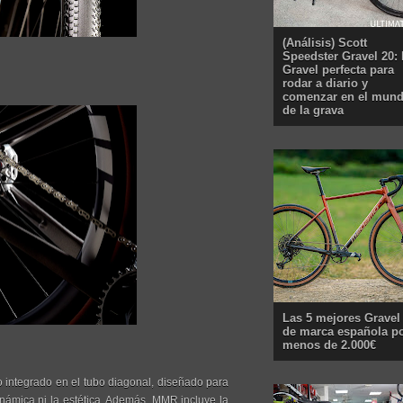
(Análisis) Scott
Speedster Gravel 20: 
Gravel perfecta para
rodar a diario y
comenzar en el mun
de la grava
Las 5 mejores Gravel
de marca española p
menos de 2.000€
 integrado en el tubo diagonal, diseñado para
inámica ni la estética. Además, MMR incluye la