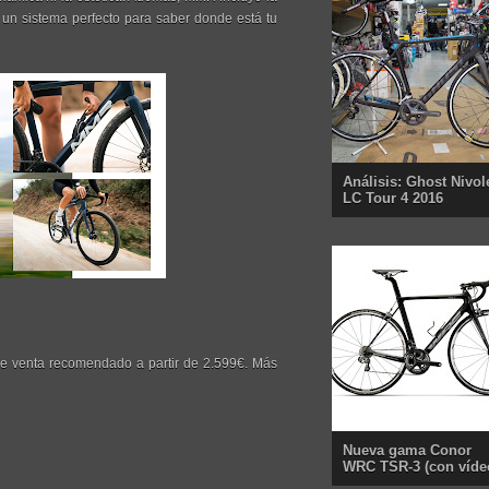
 un sistema perfecto para saber donde está tu
Análisis: Ghost Nivol
LC Tour 4 2016
 de venta recomendado a partir de 2.599€. Más
Nueva gama Conor
WRC TSR-3 (con víde