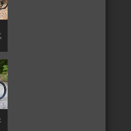
e
n
n
™