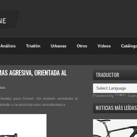
Análisis
Triatlón
Urbanas
Otros
Videos
Catálog
ÁS AGRESIVA, ORIENTADA AL
TRADUCTOR
ios
Powered by
Trans
 familia para Gravel. Un modelo orientado al
debido a su posición más aerodinámica.
NOTICIAS MÁS LEÍDAS