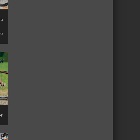
la
do
or