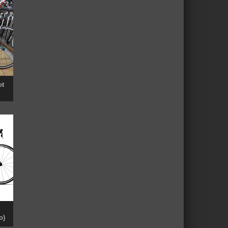
et
o)