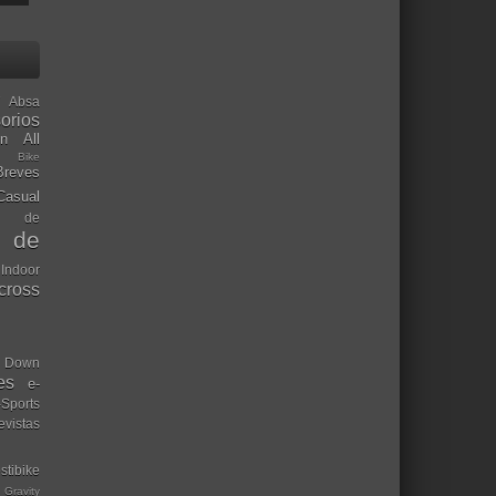
Absa
orios
ón
All
l Bike
Breves
Casual
mo de
o de
 Indoor
ocross
Down
es
e-
-Sports
evistas
stibike
Gravity