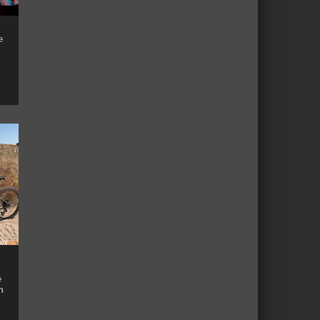
e
e
n