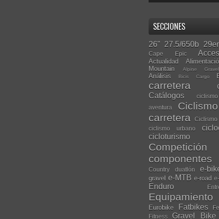
SECCIONES
26"
27.5/650b
29er
Acces
Cape Epic
Actualidad
Alimentaci
Mountain
Alpine Grave
Análisis
Bicis Cargo
carretera
Catálogos
ciclis
Ciclism
aventura
carretera
Ciclismo
cicl
ciclismo urbano
cicloturismo
Competición
componentes
e-bik
Country
duatlón
e-MTB
gravel
e-road
e
Enduro
Entr
Equipamiento
Fatbikes
Eurobike
Fe
Gravel Bike
Fitness