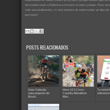
entrenando en varias zonas de la ruta Cyclope Gravel que da la
deseando venir a Palencia a recorrer la ruta Cyclope. Para noso
solo una motivación, es una manera de representar un tipo de 
personas".
POSTS RELACIONADOS
Ulan Galinski,
Hero UCI Cross-
Tu móvil
subcampeón de
Country Marathon
retrovisor 
Brasil...
Wor...