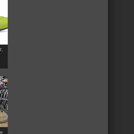
7,
et