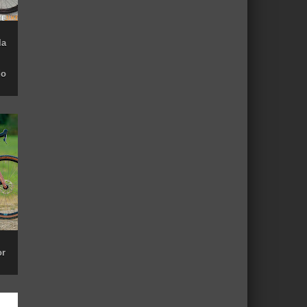
la
do
or