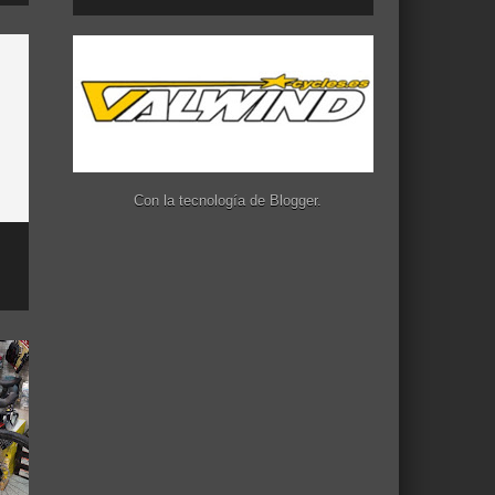
Con la tecnología de
Blogger
.