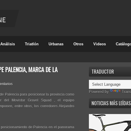
Análisis
Triatlón
Urbanas
Otros
Videos
Catálog
E PALENCIA, MARCA DE LA
TRADUCTOR
entarios
Powered by
Trans
 de Palencia para posicionar la provincia como
ador del Movistar Gravel Squad , el equipo
NOTICIAS MÁS LEÍDAS
mponen, entre otros, los corredores Alejandro
el posicionamiento de Palencia en el panorama