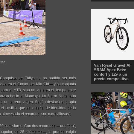
icae
Van Rysel Gravel AF
SRAM Apex Beis:
confort y 12v a un
I Conquista de Thitya no ha podido ser más
precio competitivo
citada en el Cantar del Mío Cid— y su conjunto
ara el MTB, sino un viaje en el tiempo entre
anzan hasta el Moncayo. La Sierra Norte, aún
o un terreno virgen. Según destacó el propio
el castillo, que es la señal de identidad de la
 atravesado el recorrido, son maravillosos".
 180 corredores. Con dos recorridos —uno "pro",
 popular, de 28 kilómetros—, la prueba exigía