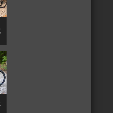
e
n
n
™