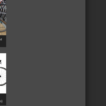
et
o)