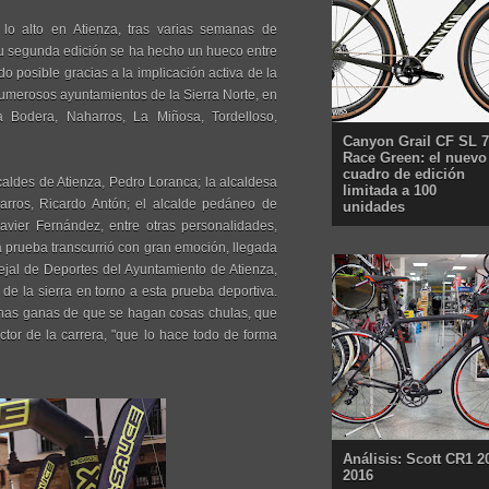
 lo alto en Atienza, tras varias semanas de
su segunda edición se ha hecho un hueco entre
o posible gracias a la implicación activa de la
numerosos ayuntamientos de la Sierra Norte, en
La Bodera, Naharros, La Miñosa, Tordelloso,
Canyon Grail CF SL 7
Race Green: el nuevo
cuadro de edición
lcaldes de Atienza, Pedro Loranca; la alcaldesa
limitada a 100
rros, Ricardo Antón; el alcalde pedáneo de
unidades
avier Fernández, entre otras personalidades,
la prueba transcurrió con gran emoción, llegada
ejal de Deportes del Ayuntamiento de Atienza,
e la sierra en torno a esta prueba deportiva.
as ganas de que se hagan cosas chulas, que
ctor de la carrera, "que lo hace todo de forma
Análisis: Scott CR1 2
2016