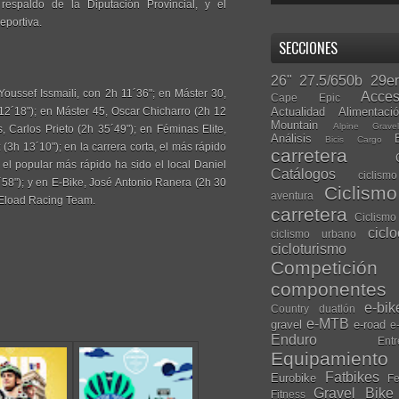
 respaldo de la Diputación Provincial, y el
eportiva.
SECCIONES
26"
27.5/650b
29er
Youssef Issmaili, con 2h 11´36"; en Máster 30,
Acces
Cape Epic
Actualidad
Alimentaci
12´18"); en Máster 45, Oscar Chicharro (2h 12
Mountain
Alpine Grave
, Carlos Prieto (2h 35´49"); en Féminas Elite,
Análisis
Bicis Cargo
(3h 13´10"); en la carrera corta, el más rápido
carretera
el popular más rápido ha sido el local Daniel
Catálogos
ciclis
´58"); y en E-Bike, José Antonio Ranera (2h 30
Ciclism
aventura
s Eload Racing Team.
carretera
Ciclismo
cicl
ciclismo urbano
cicloturismo
Competición
componentes
e-bik
Country
duatlón
e-MTB
gravel
e-road
e
Enduro
Entr
Equipamiento
Fatbikes
Eurobike
Fe
Gravel Bike
Fitness