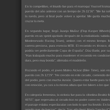
En lo competitivo, el triunfo fue para el marroquí Youssef Issma
puesto del año anterior con un tiempo de 2h 11'36". "Me fui s
la rueda, pero al final pude volver a apretar. Me gusta mucho
cruzar la meta.
En segundo lugar, llegó Juanjo Muñoz (Flop Kasper Wheels)
puesto en un sprint ajustado después de la endiablada subida 
Montenevado Racing Team), ambos con el mismo tiempo. M
carrera preciosa, pura esencia MTB. El recorrido es técnico, dur
podría ser perfectamente Copa de España". Díaz Barbi, por su 
"Han trabajado mucho para mantener el recorrido en condicio
dura, pero muy bonita", afirmaba el madrileño.
Rozando el podio, el joven Mateo Alcívar (Bike Time), aún en
puesto con 2h 12'29". "He crecido en este circuito, corriend
del podio, pero con mucha ilusión. Quiero estar fuerte para 
con emoción, ya casi a la misma altura que los bikers a los qu
En categoría femenina, la victoria fue para la cifontina Beatri
46'55", que regresaba al circuito tras no poder correr en Valdes
el paisaje estaba espectacular con todo lo que ha llovido. En la 
orgullo que de fuerzas", decía. Tras ella llegó María Sancho (C