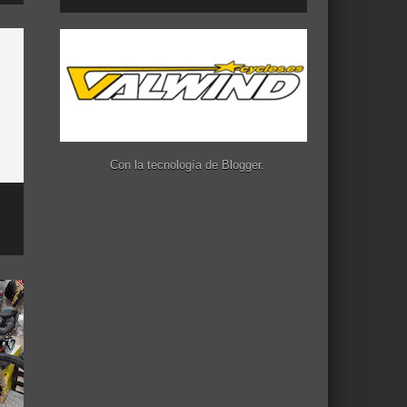
Con la tecnología de
Blogger
.