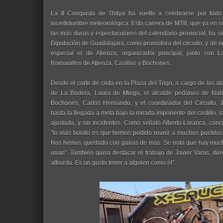
La II Conquista de Thitya ha vuelto a celebrarse por todo
incertidumbre meteorológica. Esta carrera de MTB, que ya en 
las más duras y espectaculares del calendario provincial, ha sid
Diputación de Guadalajara, como promotora del circuito, y de 
especial el de Atienza, organizador principal, junto con 
Romanillos de Atienza, Casillas y Bochones.
Desde el corte de cinta en la Plaza del Trigo, a cargo de los a
de La Bodera, Laura de Mingo, el alcalde pedáneo de Naha
Bochones, Carlos Hernando; y el coordinador del Circuito, J
hasta la llegada a meta bajo la mirada imponente del castillo, 
ajustada, y sin incidentes. Como señaló Alberto Loranca, conc
"lo más bonito es que hemos podido reunir a muchos pueblos d
Nos hemos quedado con ganas de más. Se nota que hay much
unan". También quiso destacar el trabajo de Javier Varas, dire
altruista. Es un gusto tener a alguien como él".