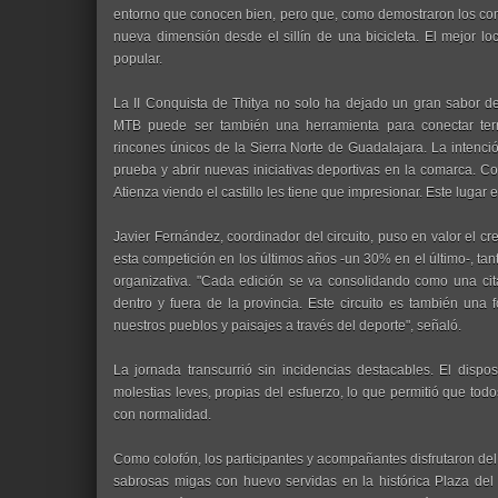
entorno que conocen bien, pero que, como demostraron los come
nueva dimensión desde el sillín de una bicicleta. El mejor lo
popular.
La II Conquista de Thitya no solo ha dejado un gran sabor d
MTB puede ser también una herramienta para conectar territ
rincones únicos de la Sierra Norte de Guadalajara. La intenció
prueba y abrir nuevas iniciativas deportivas en la comarca. Co
Atienza viendo el castillo les tiene que impresionar. Este lugar
Javier Fernández, coordinador del circuito, puso en valor el 
esta competición en los últimos años -un 30% en el último-, ta
organizativa. "Cada edición se va consolidando como una cit
dentro y fuera de la provincia. Este circuito es también una 
nuestros pueblos y paisajes a través del deporte", señaló.
La jornada transcurrió sin incidencias destacables. El dispos
molestias leves, propias del esfuerzo, lo que permitió que tod
con normalidad.
Como colofón, los participantes y acompañantes disfrutaron del
sabrosas migas con huevo servidas en la histórica Plaza del