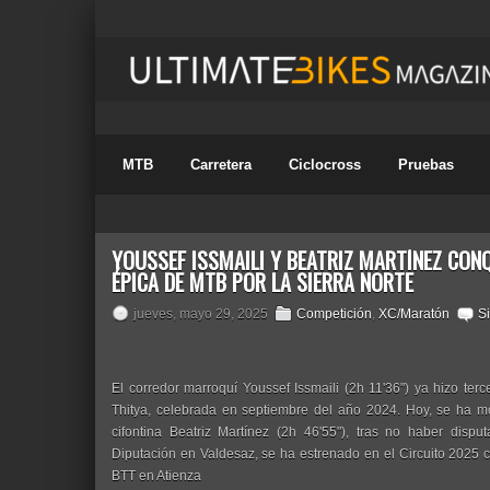
MTB
Carretera
Ciclocross
Pruebas
YOUSSEF ISSMAILI Y BEATRIZ MARTÍNEZ CON
ÉPICA DE MTB POR LA SIERRA NORTE
jueves, mayo 29, 2025
Competición
,
XC/Maratón
S
El corredor marroquí Youssef Issmaili (2h 11'36") ya hizo ter
Thitya, celebrada en septiembre del año 2024. Hoy, se ha mo
cifontina Beatriz Martínez (2h 46'55"), tras no haber disp
Diputación en Valdesaz, se ha estrenado en el Circuito 2025 c
BTT en Atienza