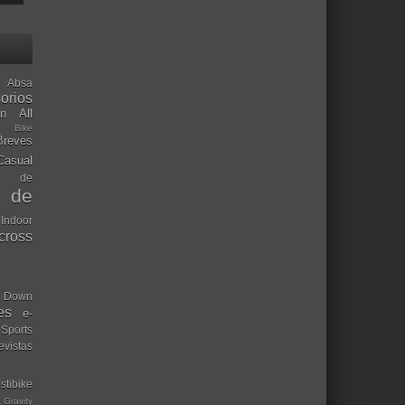
Absa
orios
ón
All
l Bike
Breves
Casual
mo de
o de
 Indoor
ocross
Down
es
e-
-Sports
evistas
stibike
Gravity