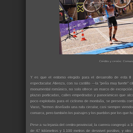
Crédito y cesión: Comun
Y es que el entorno elegido para el desarrollo de esta I
espectacular. Atienza, con su castillo —la "peña muy fuerte" 
monumental románico, no solo ofrece un marco de excepción p
plazas porticadas, calles empedradas y panorámicas que alc
poco explotada para el ciclismo de montaña, se presenta com
Varas, "hemos diseñado una ruta circular, casi siempre viendo 
comarca, pero también los paisajes y los pueblos por los que ha
Pese a su lejanía del centro provincial, la carrera congregó a
de 47 kilómetros y 1.100 metros de desnivel positivo, y otro