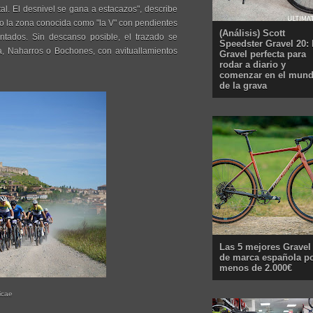
tal. El desnivel se gana a estacazos", describe
o la zona conocida como "la V" con pendientes
(Análisis) Scott
tados. Sin descanso posible, el trazado se
Speedster Gravel 20: 
a, Naharros o Bochones, con avituallamientos
Gravel perfecta para
rodar a diario y
comenzar en el mun
de la grava
Las 5 mejores Gravel
de marca española p
menos de 2.000€
icae