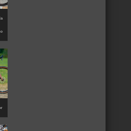
la
do
or