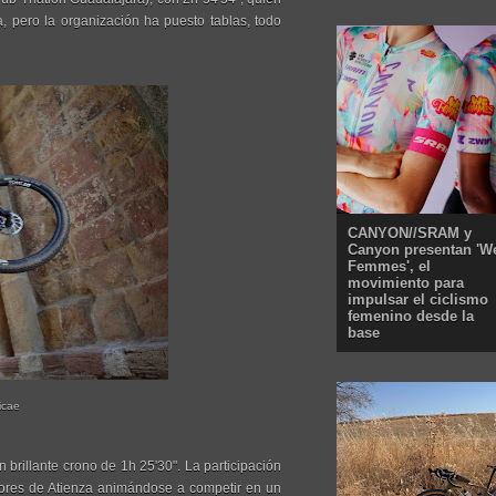
, pero la organización ha puesto tablas, todo
CANYON//SRAM y
Canyon presentan 'W
Femmes', el
movimiento para
impulsar el ciclismo
femenino desde la
base
icae
 brillante crono de 1h 25'30". La participación
edores de Atienza animándose a competir en un