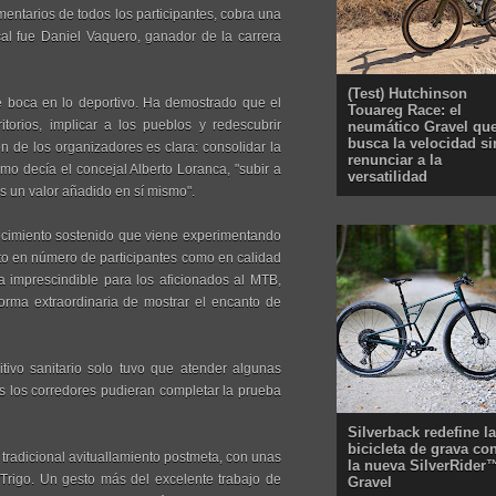
ntarios de todos los participantes, cobra una
cal fue Daniel Vaquero, ganador de la carrera
(Test) Hutchinson
e boca en lo deportivo. Ha demostrado que el
Touareg Race: el
orios, implicar a los pueblos y redescubrir
neumático Gravel qu
busca la velocidad si
n de los organizadores es clara: consolidar la
renunciar a la
mo decía el concejal Alberto Loranca, "subir a
versatilidad
 es un valor añadido en sí mismo".
crecimiento sostenido que viene experimentando
nto en número de participantes como en calidad
a imprescindible para los aficionados al MTB,
forma extraordinaria de mostrar el encanto de
itivo sanitario solo tuvo que atender algunas
os los corredores pudieran completar la prueba
Silverback redefine la
bicicleta de grava co
 tradicional avituallamiento postmeta, con unas
la nueva SilverRider
 Trigo. Un gesto más del excelente trabajo de
Gravel