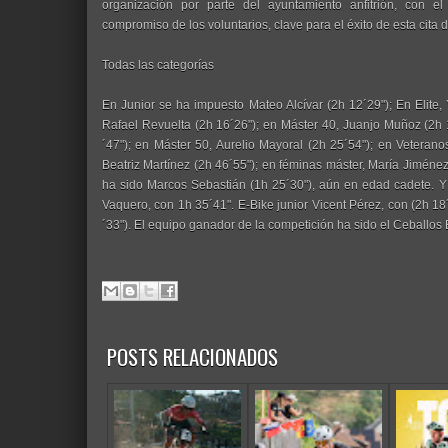
organización por parte del ayuntamiento anfitrión, con el
compromiso de los voluntarios, clave para el éxito de esta cita d
Todas las categorías
En Junior se ha impuesto Mateo Alcívar (2h 12´29"); En Elite, 
Rafael Revuelta (2h 16´26"); en Máster 40, Juanjo Muñoz (2h 
´47"); en Máster 50, Aurelio Mayoral (2h 25´54"); en Veteranos
Beatriz Martínez (2h 46´55"); en féminas máster, María Jiménez 
ha sido Marcos Sebastián (1h 25´30"), aún en edad cadete. Y 
Vaquero, con 1h 35´41". E-Bike junior Vicent Pérez, con (2h 18
´33"). El equipo ganador de la competición ha sido el Ceballo
POSTS RELACIONADOS