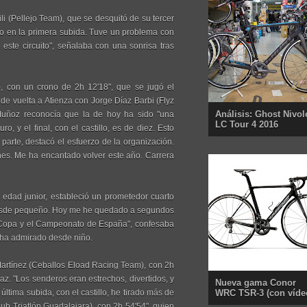
ili (Pellejo Team), que se desquitó de su tercer
olo en la primera subida. Tuve un problema con
 este circuito", señalaba con una sonrisa tras
, con un crono de 2h 12'18", que se jugó el
de vuelta a Atienza con Jorge Díaz Barbi (Flyz
Análisis: Ghost Nivol
uñoz reconocía que la de hoy ha sido "una
LC Tour 4 2016
o, y el final, con el castillo, es de diez. Esto
parte, destacó el esfuerzo de la organización.
nes. Me ha encantado volver este año. Carrera
 edad junior, estableció un prometedor cuarto
o desde pequeño. Hoy me he quedado a segundos
la Copa y el Campeonato de España", confesaba
e ha admirado desde niño.
z Martínez (Ceballos Eload Racing Team), con 2h
az. "Los senderos eran estrechos, divertidos, y
Nueva gama Conor
última subida, con el castillo, he tirado más de
WRC TSR-3 (con víde
lub Triatlón Guadalajara), con 2h 54'54", quien