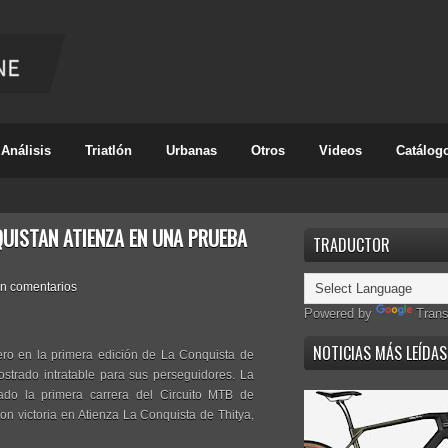
Análisis
Triatlón
Urbanas
Otros
Videos
Catálog
QUISTAN ATIENZA EN UNA PRUEBA
TRADUCTOR
in comentarios
Powered by
Trans
NOTICIAS MÁS LEÍDAS
cero en la primera edición de La Conquista de
strado intratable para sus perseguidores. La
utado la primera carrera del Circuito MTB de
on victoria en Atienza La Conquista de Thitya,