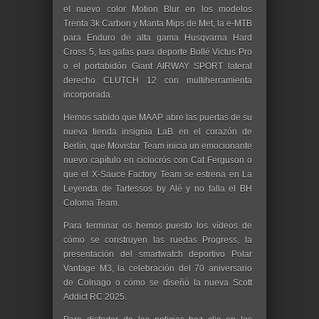
el
nuevo color Motion Blur en los modelos
Trenta 3k Carbon y Manta Mips de Met, la e-MTB
para Enduro de alta gama
Husqvarna Hard
Cross 5, las gafas para deporte
Bollé Victus Pro
o el portabidón
Giant AIRWAY SPORT lateral
derecho CLUTCH 12 con multiherramienta
incorporada.
Hemos sabido que
MAAP abre las puertas de su
nueva tienda insignia LaB en el corazón de
Berlín, que
Movistar Team inicia un emocionante
nuevo capítulo en ciclocrós con Cat Ferguson
o
que e
l X-Sauce Factory Team se estrena en La
Leyenda de Tartessos by Alé y no falla el BH
Coloma Team.
Para terminar os hemos puesto los vídeos de
cómo se construyen las ruedas Progress, la
presentación d
el smartwatch deportivo Polar
Vantage M3, la celebración del 70 aniversario
de Colnago o c
ómo se diseñó la nueva Scott
Addict RC 2025.