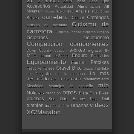
26"
27.5/650b
29er
Absa Cape Epic
Accesorios
Actualidad
Alimentación
All
Mountain
Análisis
Alpine Gravel Bike
Bicis Cargo
carretera
Catálogos
Breves
Casual
Ciclismo de
ciclismo de aventura
carretera
Ciclismo Indoor
ciclismo urbano
ciclocross
cicloturismo
Competición
componentes
e-bikes
e-
e-gravel
Down Country
duatlón
MTB
Enduro
e-road
e-Sports
Entrevistas
Equipamiento
Fatbikes
Eurobike
Gravel Bike
Festibike
Fitness
Interbike
Gravity
Lo más
La fotografía de la semana
destacado de la semana
Mantenimiento
mtb
Mecánica
Montajes de ensueño
otros
Noticias
Nutrición
Pista
Plus Bikes
pruebas
Sea Otter Europe
Test
Trail
vídeos
triathlon
urbanas
triatlón
Unibike
XC/Maratón