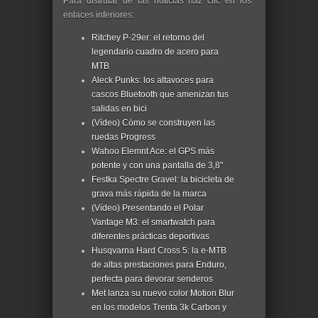
Para disfrutar de las noticias haz clic en los
enlaces inferiores:
Ritchey P-29er: el retorno del
legendario cuadro de acero para
MTB
Aleck Punks: los altavoces para
cascos Bluetooth que amenizan tus
salidas en bici
(Vídeo) Cómo se construyen las
ruedas Progress
Wahoo Elemnt Ace: el GPS más
potente y con una pantalla de 3,8"
Festka Spectre Gravel: la bicicleta de
grava más rápida de la marca
(Vídeo) Presentando el Polar
Vantage M3: el smartwatch para
diferentes prácticas deportivas
Husqvarna Hard Cross 5: la e-MTB
de altas prestaciones para Enduro,
perfecta para devorar senderos
Met lanza su nuevo color Motion Blur
en los modelos Trenta 3k Carbon y