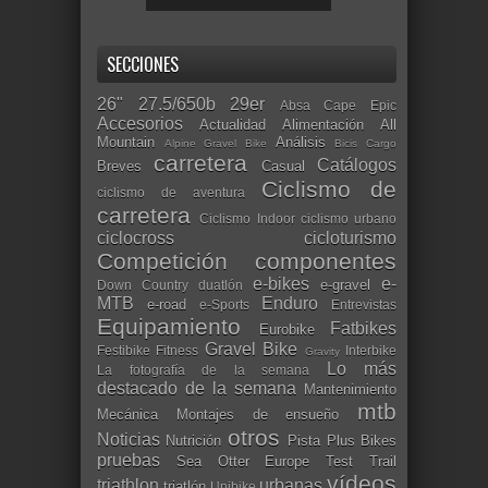
SECCIONES
26"
27.5/650b
29er
Absa Cape Epic
Accesorios
Actualidad
Alimentación
All
Mountain
Análisis
Alpine Gravel Bike
Bicis Cargo
carretera
Catálogos
Breves
Casual
Ciclismo de
ciclismo de aventura
carretera
Ciclismo Indoor
ciclismo urbano
ciclocross
cicloturismo
Competición
componentes
e-bikes
e-
e-gravel
Down Country
duatlón
MTB
Enduro
e-road
e-Sports
Entrevistas
Equipamiento
Fatbikes
Eurobike
Gravel Bike
Festibike
Fitness
Interbike
Gravity
Lo más
La fotografía de la semana
destacado de la semana
Mantenimiento
mtb
Mecánica
Montajes de ensueño
otros
Noticias
Nutrición
Pista
Plus Bikes
pruebas
Sea Otter Europe
Test
Trail
vídeos
triathlon
urbanas
triatlón
Unibike