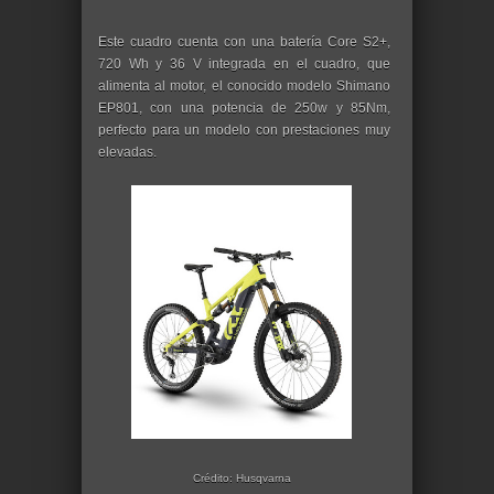
Este cuadro cuenta con una batería Core S2+,
720 Wh y 36 V integrada en el cuadro, que
alimenta al motor, el conocido modelo Shimano
EP801, con una potencia de 250w y 85Nm,
perfecto para un modelo con prestaciones muy
elevadas.
Crédito: Husqvarna