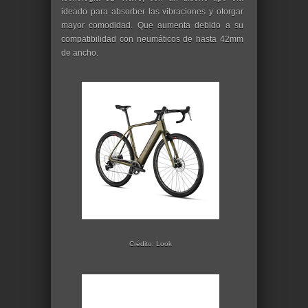
ideado para absorber las vibraciones y otorgar
mayor comodidad. Que aumenta debido a su
compatibilidad con neumáticos de hasta 42mm
de ancho.
Crédito: Look