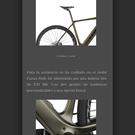
Crédito: Look
Para la asistencia se ha confiado en el motor
Fazua Ride 60 alimentado por una batería ﬁxe
de 430 Wh. Con tres grados de asistencia
personalizables y una opción Boost.