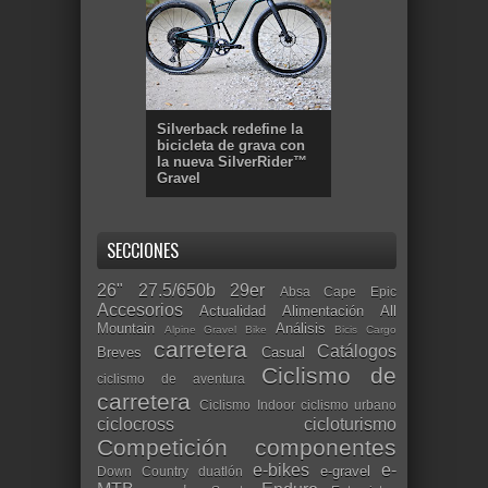
Silverback redefine la
bicicleta de grava con
la nueva SilverRider™
Gravel
SECCIONES
26"
27.5/650b
29er
Absa Cape Epic
Accesorios
Actualidad
Alimentación
All
Mountain
Análisis
Alpine Gravel Bike
Bicis Cargo
carretera
Catálogos
Breves
Casual
Ciclismo de
ciclismo de aventura
carretera
Ciclismo Indoor
ciclismo urbano
ciclocross
cicloturismo
Competición
componentes
e-bikes
e-
e-gravel
Down Country
duatlón