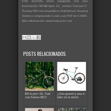
Esta bicicleta viene equipada con una
transmisión SRAM Apex 1X , ruedas Fulcrum E-
Racing 900 con neumáticos Hutchinson Touareg
40mm y componentes Look a un PVP de 6.990€.
Más información: www.lookcycle.com
POSTS RELACIONADOS
BH iLynx+ DL Trail
¿Una gravel y una e-
con Avinox M2S: ...
bike en la mism...