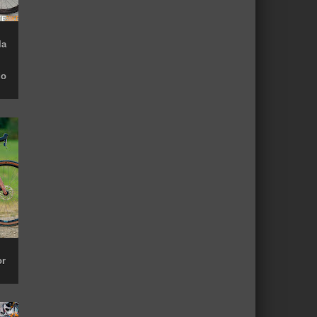
la
do
or