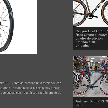
Canyon Grail CF SL 7
Race Green: el nuevo
cuadro de edición
limitada a 100
unidades
 mm 100% fibra de carbono unidireccional, con
ogrando un manejo de la bicicleta muy preciso,
 compatible con neumáticos sin cámara de 30
Análisis: Scott CR1 2
2016