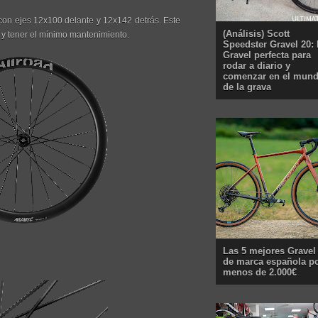
con ejes 12x100 delante y 12x142 detrás. Este
(Análisis) Scott
 y tener el mínimo mantenimiento.
Speedster Gravel 20: 
Gravel perfecta para
rodar a diario y
comenzar en el mun
de la grava
Las 5 mejores Gravel
de marca española p
menos de 2.000€