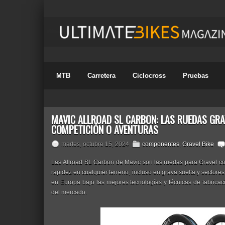
MTB
Carretera
Ciclocross
Pruebas
MAVIC ALLROAD SL CARBON: LAS RUEDAS GR
COMPETICIÓN O AVENTURAS
martes, octubre 15, 2024
componentes
,
Gravel Bike
Las Allroad SL Carbon de Mavic son las ruedas para Gravel c
rapidez en cualquier terreno, incluso en grava suelta y sector
en Europa bajo las mejores tecnologías y técnicas de fabrica
del mercado.