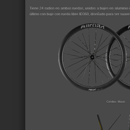
Tiene 24 radios en ambas ruedas, unidos a bujes en aluminio 
último con buje con rueda libre ID360, diseñado para ser suave
Crédito: Mavic