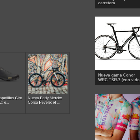
carretera
Nueva gama Conor
WRC TSR-3 (con víde
patillas Giro
Nueva Eddy Merckx
: e...
Corsa Pévèle: el ...