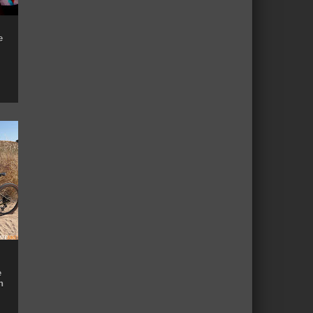
e
e
n