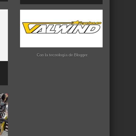
Con la tecnología de
Blogger
.