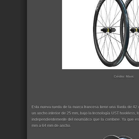
Crédito: Mavic
Esta nueva rueda de la marca francesa tiene una llanta de 42
un ancho interior de 25 mm, bajo la tecnología UST hookless, l
independientemente del neumático que la combine. Ya que es
mm a 64 mm de ancho.