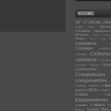
SECCIONES
26"
27.5/650b
29er
Acces
Cape Epic
Actualidad
Alimentaci
Mountain
Alpine Grave
Análisis
Bicis Cargo
carretera
Catálogos
ciclis
Ciclism
aventura
carretera
Ciclismo
cicl
ciclismo urbano
cicloturismo
Competición
componentes
e-bik
Country
duatlón
e-MTB
gravel
e-road
e
Enduro
Entr
Equipamiento
Fatbikes
Eurobike
Fe
Gravel Bike
Fitness