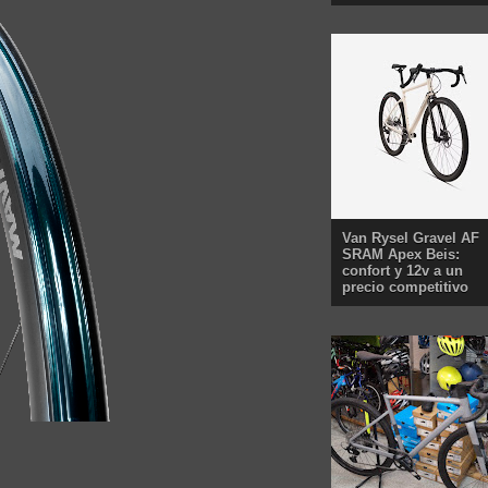
Van Rysel Gravel AF
SRAM Apex Beis:
confort y 12v a un
precio competitivo