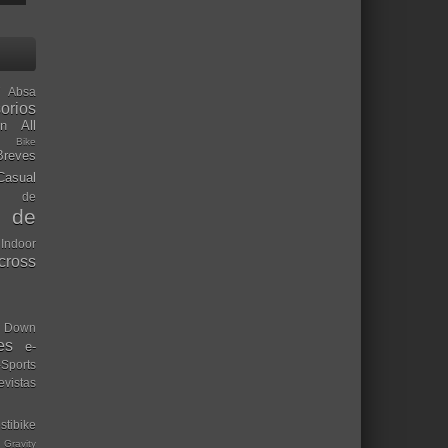
Absa
orios
ón
All
l Bike
Breves
Casual
mo de
o de
 Indoor
ocross
Down
es
e-
-Sports
evistas
stibike
Gravity