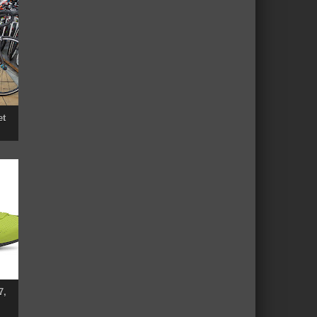
et
7,