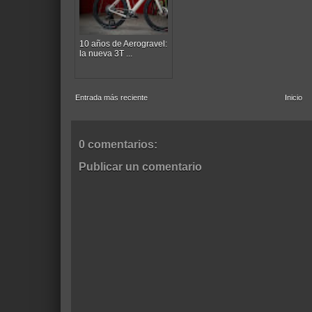
10 años de Aerogravel:
la nueva 3T ...
Entrada más reciente
Inicio
0 comentarios:
Publicar un comentario