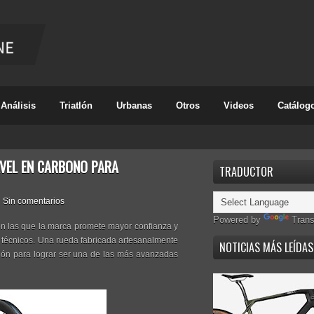
Análisis
Triatlón
Urbanas
Otros
Videos
Catálog
AVEL EN CARBONO PARA
TRADUCTOR
Sin comentarios
Powered by
Trans
on las que la marca promete mayor confianza y
es técnicos. Una rueda fabricada artesanalmente
NOTICIAS MÁS LEÍDAS
ción para lograr ser una de las más avanzadas