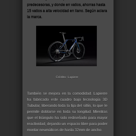
predecesoras, y donde en vatios, ahorras hasta
15 vatios a alta velocidad en llano. Según aclara
la marca.
Crédito: Lapiere
También se mejora en la comodidad. Lapierre
ha fabricado este cuadro bajo tecnología 3D
Tubular, liberando toda la tija del sillín, lo que le
permite doblarse en toda su longitud. Mientras
que el triángulo ha sido rediseñado para mayor
reactividad, dejando un espacio libre para poder
montar neumáticos de hasta 32mm de ancho.