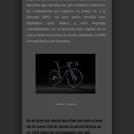
bicicleta que fusiona los dos modelos históricos
de competición de Lapierre, la Xelius SL y la
Aircode DRS, en una única versión más
deportiva, más lúdica y más lograda,
convirtiéndola en la bicicleta más rápida de la
marca francesa hasta la fecha, llevando el ADN
aerodinámico por bandera.
Crédito: Lapierre
En el túnel del viento las cifras han sido a favor
de la nueva Xelius, donde la aerodinámica es
un 15% mejor en comparación con sus