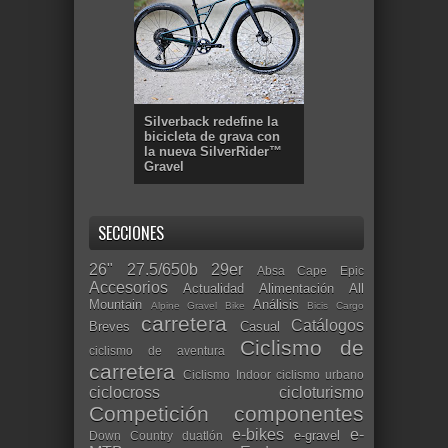
Silverback redefine la
bicicleta de grava con
la nueva SilverRider™
Gravel
SECCIONES
26"
27.5/650b
29er
Absa Cape Epic
Accesorios
Actualidad
Alimentación
All
Mountain
Análisis
Alpine Gravel Bike
Bicis Cargo
carretera
Catálogos
Breves
Casual
Ciclismo de
ciclismo de aventura
carretera
Ciclismo Indoor
ciclismo urbano
ciclocross
cicloturismo
Competición
componentes
e-bikes
e-
e-gravel
Down Country
duatlón