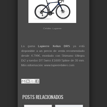
Crédito: Lapierre
La gama
Lapierre Xelius DRS
ya está
disponible a un precio de venta recomendado
desde 4.799€, montado con Shimano Ultegra
Di2 y ruedas DT Swiss E1600 Spline de 30 mm.
Más información: www.lapierrebikes.com
POSTS RELACIONADOS