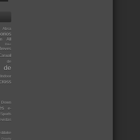
Absa
orios
ón
All
l Bike
Breves
Casual
mo de
o de
 Indoor
ocross
Down
es
e-
-Sports
evistas
stibike
Gravity