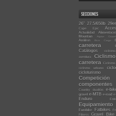
SECCIONES
26"
27.5/650b
29er
Acces
Cape Epic
Actualidad
Alimentaci
Mountain
Alpine Grave
Análisis
Bicis Cargo
carretera
Catálogos
ciclis
Ciclism
aventura
carretera
Ciclismo
cicl
ciclismo urbano
cicloturismo
Competición
componentes
e-bik
Country
duatlón
e-MTB
gravel
e-road
e
Enduro
Entr
Equipamiento
Fatbikes
Eurobike
Fe
Gravel Bike
Fitness