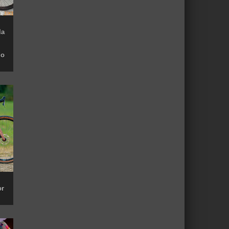
la
do
or