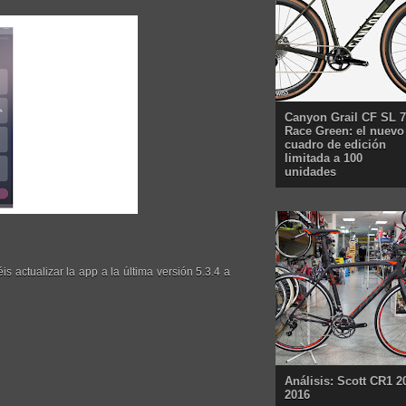
Canyon Grail CF SL 7
Race Green: el nuevo
cuadro de edición
limitada a 100
unidades
éis actualizar la app a la última versión 5.3.4 a
Análisis: Scott CR1 2
2016