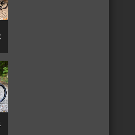
e
n
n
™