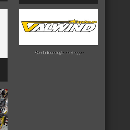
Con la tecnología de
Blogger
.