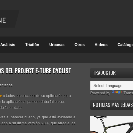
Análisis
Triatlón
Urbanas
Otros
Videos
Catálog
S DEL PROJECT E-TUBE CYCLIST
TRADUCTOR
entarios
Powered by
Trans
je
a todos los usuarios de su aplicación para
la aplicación al parecer daba fallos con
NOTICIAS MÁS LEÍDAS
de fallos daba.
 vez al parecer bueno, ya que está avisando a
 app a su última versión 5.3.4, que arregla los