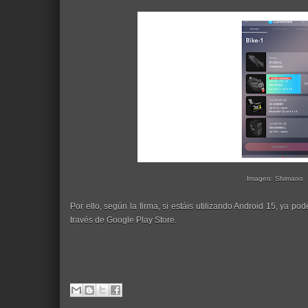
Imagen: Shimano
Por ello, según la firma, si estáis utilizando Android 15, ya pod
través de Google Play Store.