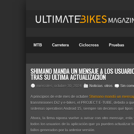
MTB
Carretera
Ciclocross
Pruebas
SHIMANO MANDA UN MENSAJE A LOS USUARIO
TRAS SU ÚLTIMA ACTUALIZACIÓN
miércoles, octubre 30, 2024
Noticias
,
otros
Sin com
A principios de este mes de octubre
Shimano mandó un mensa
transmisiones Di2 y e-bikes, el PROJECT E-TUBE, debido a que 
sistemas operativos Android 15, siempre sin decirnos qué tipos 
Ahora, la firma nipona vuelve a avisar con otro mensaje, esta
todos los usuarios de la aplicación que ya pueden actualizar la
fallos generados por la anterior versión.