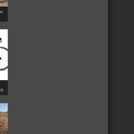
et
o)