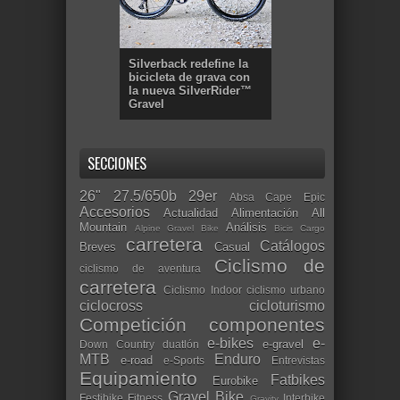
Silverback redefine la
bicicleta de grava con
la nueva SilverRider™
Gravel
SECCIONES
26"
27.5/650b
29er
Absa Cape Epic
Accesorios
Actualidad
Alimentación
All
Mountain
Análisis
Alpine Gravel Bike
Bicis Cargo
carretera
Catálogos
Breves
Casual
Ciclismo de
ciclismo de aventura
carretera
Ciclismo Indoor
ciclismo urbano
ciclocross
cicloturismo
Competición
componentes
e-bikes
e-
e-gravel
Down Country
duatlón
MTB
Enduro
e-road
e-Sports
Entrevistas
Equipamiento
Fatbikes
Eurobike
Gravel Bike
Festibike
Fitness
Interbike
Gravity