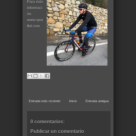
Para más
informaci
ón
www.spor
tful.com
Entrada más reciente
Inicio
Entrada antigua
0 comentarios:
Publicar un comentario