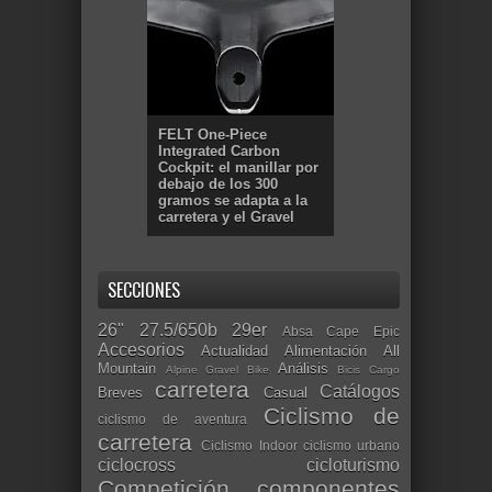
FELT One-Piece
Integrated Carbon
Cockpit: el manillar por
debajo de los 300
gramos se adapta a la
carretera y el Gravel
SECCIONES
26"
27.5/650b
29er
Absa Cape Epic
Accesorios
Actualidad
Alimentación
All
Mountain
Análisis
Alpine Gravel Bike
Bicis Cargo
carretera
Catálogos
Breves
Casual
Ciclismo de
ciclismo de aventura
carretera
Ciclismo Indoor
ciclismo urbano
ciclocross
cicloturismo
Competición
componentes