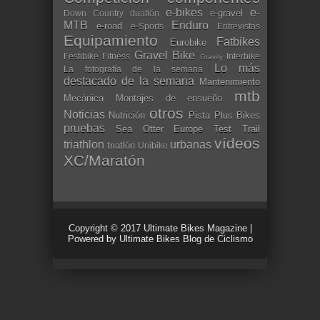
e-bikes
e-
e-gravel
Down Country
duatlón
MTB
Enduro
e-road
e-Sports
Entrevistas
Equipamiento
Fatbikes
Eurobike
Gravel Bike
Festibike
Fitness
Interbike
Gravity
Lo más
La fotografía de la semana
destacado de la semana
Mantenimiento
mtb
Mecánica
Montajes de ensueño
otros
Noticias
Nutrición
Pista
Plus Bikes
pruebas
Sea Otter Europe
Test
Trail
vídeos
triathlon
urbanas
triatlón
Unibike
XC/Maratón
Copyright © 2017
Ultimate Bikes Magazine
|
Powered by
Ultimate Bikes Blog de Ciclismo