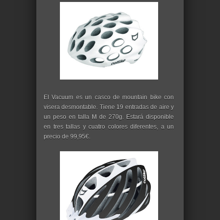
El Vacuum es un casco de mountain bike con
visera desmontable. Tiene 19 entradas de aire y
un peso en talla M de 270g. Estará disponible
en tres tallas y cuatro colores diferentes, a un
precio de 99,95€.