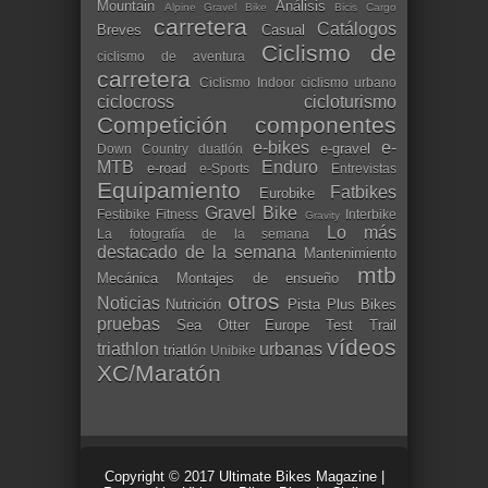
Mountain
Análisis
Alpine Gravel Bike
Bicis Cargo
carretera
Catálogos
Breves
Casual
Ciclismo de
ciclismo de aventura
carretera
Ciclismo Indoor
ciclismo urbano
ciclocross
cicloturismo
Competición
componentes
e-bikes
e-
e-gravel
Down Country
duatlón
MTB
Enduro
e-road
e-Sports
Entrevistas
Equipamiento
Fatbikes
Eurobike
Gravel Bike
Festibike
Fitness
Interbike
Gravity
Lo más
La fotografía de la semana
destacado de la semana
Mantenimiento
mtb
Mecánica
Montajes de ensueño
otros
Noticias
Nutrición
Pista
Plus Bikes
pruebas
Sea Otter Europe
Test
Trail
vídeos
triathlon
urbanas
triatlón
Unibike
XC/Maratón
Copyright © 2017
Ultimate Bikes Magazine
|